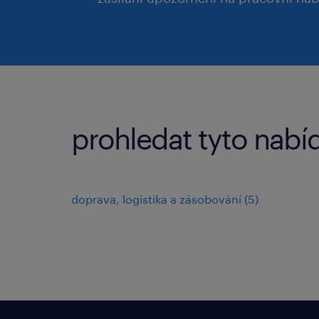
prohledat tyto nabíd
doprava, logistika a zásobování
(
5
)