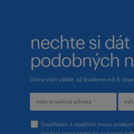
nechte si dát
podobných n
Dáme vám vědět, až budeme mít k disp
potvrdit
Souhlasím s využitím mnou poskytn
zasílání upozornění na pracovní na