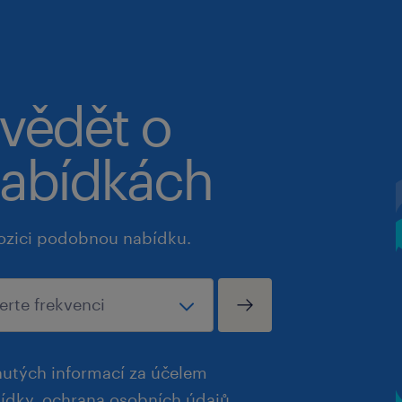
 vědět o
abídkách
ozici podobnou nabídku.
utých informací za účelem
bídky.
ochrana osobních údajů