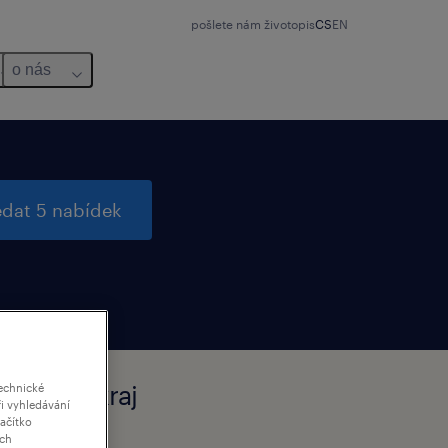
pošlete nám životopis
CS
EN
o nás
edat 5 nabídek
radecký kraj
echnické
i vyhledávání
lačítko
ich