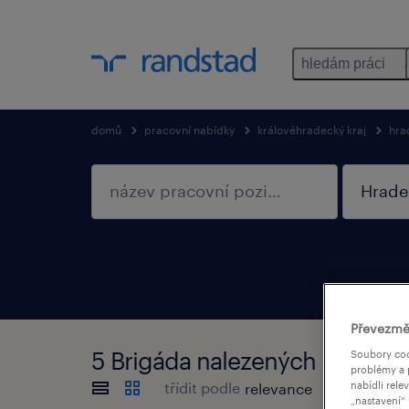
hledám práci
domů
pracovní nabídky
královéhradecký kraj
hra
Převezmě
5 Brigáda nalezených pracovní
Soubory coo
problémy a 
nabídli rele
třídit podle
„nastavení“ 