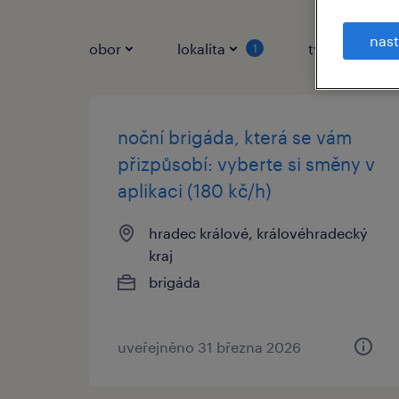
nast
obor
lokalita
typ práce
1
noční brigáda, která se vám
přizpůsobí: vyberte si směny v
aplikaci (180 kč/h)
hradec králové, královéhradecký
kraj
brigáda
uveřejněno 31 března 2026