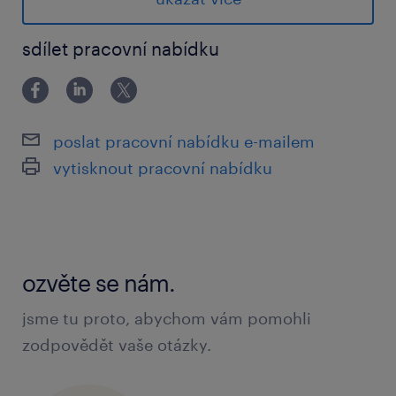
(podsestavy, hydromotory a nápravy)
sdílet pracovní nabídku
aplikace ochranných a estetických nátěrů
zodpovědnost za dodržování kvality a
tloušťky laku
poslat pracovní nabídku e-mailem
pravidelná údržba lakovacího vybavení a
vytisknout pracovní nabídku
celého pracoviště lakovny
co vám nabídneme
ozvěte se nám.
skvělé finanční ohodnocení: nástupní
jsme tu proto, abychom vám pomohli
mzda 31 300 – 34 000 Kč hrubého (podle
zodpovědět vaše otázky.
vašich zkušeností)