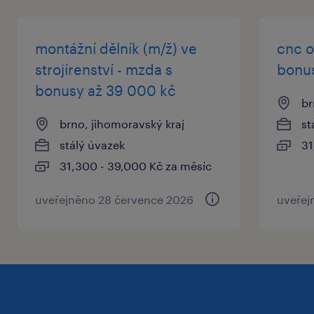
směny
montážní dělník (m/ž) ve
cnc o
stabilní zázemí a možnost okamžitého
strojírenství - mzda s
bonus
nástupu
bonusy až 39 000 kč
br
brno, jihomoravský kraj
st
co od vás očekáváme
stálý úvazek
31
výuční list nebo SŠ vzdělání - technický
31,300 - 39,000 Kč za měsíc
obor
uveřejněno 28 července 2026
uveřej
zkušenosti s lakováním
manuální zručnost, spolehlivost a smysl
pro detail a estetiku
orientaci ve výrobní dokumentaci
ochotu pracovat ve třísměnném provozu