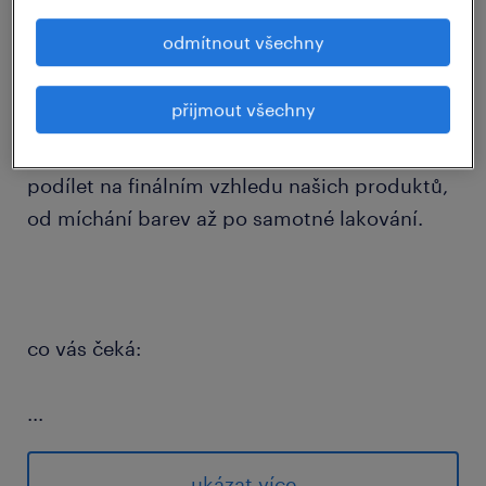
odmítnout všechny
Hledáte práci, za kterou je hned vidět
výsledek? Do moderní lakovny stabilní
přijmout všechny
strojírenské společnosti v Brně hledáme
zručného lakýrníka či lakýrnici. Budete se
podílet na finálním vzhledu našich produktů,
od míchání barev až po samotné lakování.
co vás čeká:
...
zajištění finální povrchové úpravy a
lakování strojírenských produktů
ukázat více