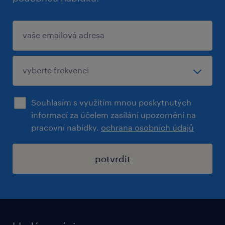
Pokud si chcete prohlédnout kompletní
nabídku otevřených pozic,
navštivte www.randstad.cz.
Souhlasím s využitím mnou poskytnutých
informací za účelem zasílání upozornění na
pracovní nabídky.
ochrana osobních údajů
potvrdit