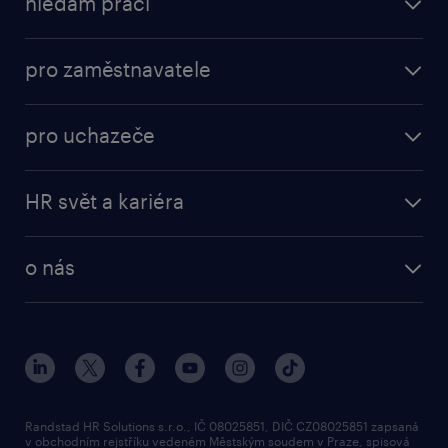
hledám práci
nabídky práce
pro zaměstnavatele
práce v Amazon
operational
brigády
pro uchazeče
professional
poslat životopis
operational
naše služby
vyberte si zaměstnavatele
HR svět a kariéra
professional
poptávka
employer brand research
o nás
průzkumy randstad
o randstad
HR novinky
náš příbeh
karierní poradna
tiskové zprávy
společenská odpovědnost
Randstad HR Solutions s.r.o., IČ 08025851, DIČ CZ08025851 zapsaná
v obchodním rejstříku vedeném Městským soudem v Praze, spisová