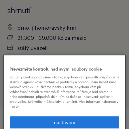
shrnutí
brno, jihomoravský kraj
31,300 - 39,000 Kč za měsíc
stálý úvazek
Převezměte kontrolu nad svými soubory cookie
obor
Soubory cookie používáme k tomu, abychom vám poskytli přizpůsobené
strojírenství
služby, diagnostikovali technické problémy a pomohli nám zlepšit naše
webové stránky. Používáme je také k tomu, abychom vám při
vyhledávání nabídli relevantnější informace. Můžete je buď přijmout,
nebo odmítnout, případně kliknutím na tlačítko „nastavení“ upřesnit
svou volbu. Své volby můžete kdykoli změnit. Více informací naleznete v
našich
nastavení
detail nabídky