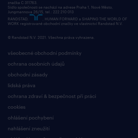
přidej se k nám
značka C 311763.
Sídlo společnosti se nachází na adrese Praha 1, Nové Město,
Jungmannova 26/15, tel.: 222 210 013
kontakty & pobočky
RANDSTAD,
, HUMAN FORWARD a SHAPING THE WORLD OF
bezpečnostní politika
WORK registrované obchodní značky ve vlastnictví Randstad N.V.
© Randstad N.V. 2021. Všechna práva vyhrazena.
všeobecné obchodní podmínky
ochrana osobních údajů
obchodní zásady
lidská práva
ochrana zdraví & bezpečnost při práci
cookies
ohlášení pochybení
nahlášení zneužití