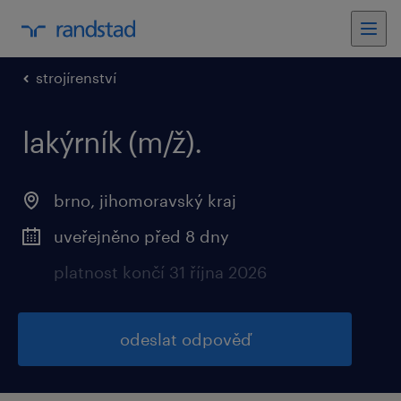
strojírenství
lakýrník (m/ž).
brno, jihomoravský kraj
uveřejněno před 8 dny
platnost končí 31 října 2026
odeslat odpověď