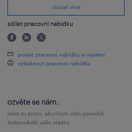
ukazatelů svěřených výrobních linek
ukázat více
koordinace technických činností na
sdílet pracovní nabídku
výrobních linkách
návrh, evidence a schvalování
technických změn výrobních linek
poslat pracovní nabídku e-mailem
zavádění zlepšovacích a nápravných
vytisknout pracovní nabídku
opatření v oblasti kvality, efektivity a
bezpečnosti
nastavování a stabilizace procesních
parametrů ve výrobě, lean management,
ozvěte se nám.
zvyšování efektivity
jsme tu proto, abychom vám pomohli
spolupráce při zavádění nových
zodpovědět vaše otázky.
výrobních procesů