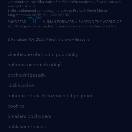
v obchodním rejstříku vedeném Městským soudem v Praze, spisová
přidej se k nám
značka C 311763.
Sídlo společnosti se nachází na adrese Praha 1, Nové Město,
Jungmannova 26/15, tel.: 222 210 013
kontakty & pobočky
RANDSTAD,
, HUMAN FORWARD a SHAPING THE WORLD OF
bezpečnostní politika
WORK registrované obchodní značky ve vlastnictví Randstad N.V.
© Randstad N.V. 2021. Všechna práva vyhrazena.
všeobecné obchodní podmínky
ochrana osobních údajů
obchodní zásady
lidská práva
ochrana zdraví & bezpečnost při práci
cookies
ohlášení pochybení
nahlášení zneužití