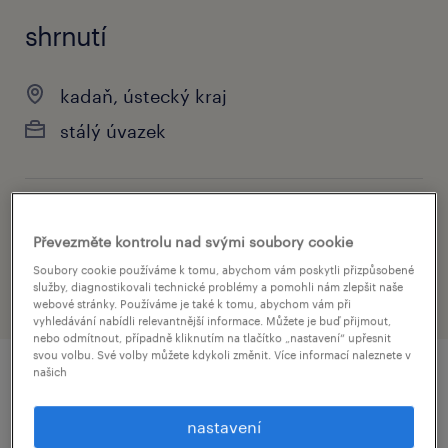
shrnutí
kadaň, ústecký kraj
stálý úvazek
obor
Převezměte kontrolu nad svými soubory cookie
technika a vývoj
Soubory cookie používáme k tomu, abychom vám poskytli přizpůsobené
služby, diagnostikovali technické problémy a pomohli nám zlepšit naše
webové stránky. Používáme je také k tomu, abychom vám při
vyhledávání nabídli relevantnější informace. Můžete je buď přijmout,
nebo odmítnout, případně kliknutím na tlačítko „nastavení“ upřesnit
svou volbu. Své volby můžete kdykoli změnit. Více informací naleznete v
našich
detail nabídky
nastavení