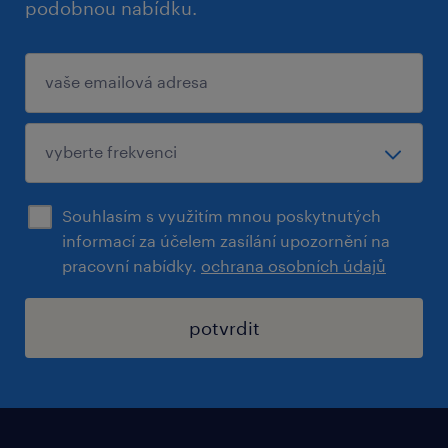
podobnou nabídku.
Pokud si chcete prohlédnout kompletní
nabídku otevřených pozic,
navštivte www.randstad.cz.
Souhlasím s využitím mnou poskytnutých
informací za účelem zasílání upozornění na
pracovní nabídky.
ochrana osobních údajů
potvrdit