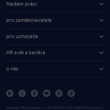
hledám práci
nabídky práce
pro zaměstnavatele
práce v Amazon
operational
brigády
pro uchazeče
professional
poslat životopis
operational
naše služby
vyberte si zaměstnavatele
HR svět a kariéra
professional
poptávka
employer brand research
o nás
průzkumy randstad
o randstad
HR novinky
náš příbeh
karierní poradna
tiskové zprávy
společenská odpovědnost
Randstad HR Solutions s.r.o., IČ 08025851, DIČ CZ08025851 zapsaná