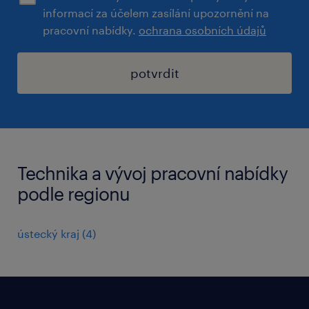
informací za účelem zasílání upozornění na
pracovní nabídky.
ochrana osobních údajů
potvrdit
Technika a vývoj pracovní nabídky
podle regionu
ústecký kraj
(
4
)