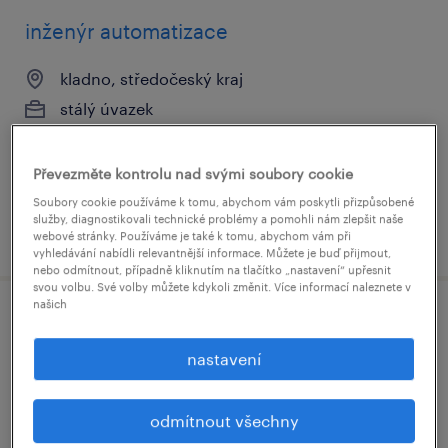
inženýr automatizace
kladno, středočeský kraj
stálý úvazek
60,000 - 70,000 Kč 0
Převezměte kontrolu nad svými soubory cookie
Soubory cookie používáme k tomu, abychom vám poskytli přizpůsobené
služby, diagnostikovali technické problémy a pomohli nám zlepšit naše
uveřejněno 24 července 2026
webové stránky. Používáme je také k tomu, abychom vám při
vyhledávání nabídli relevantnější informace. Můžete je buď přijmout,
nebo odmítnout, případně kliknutím na tlačítko „nastavení“ upřesnit
svou volbu. Své volby můžete kdykoli změnit. Více informací naleznete v
našich
process engineer (m/ž)
nastavení
kadaň, ústecký kraj
stálý úvazek
odmítnout všechny