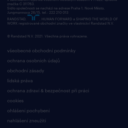
přidej se k nám
značka C 311763.
Sídlo společnosti se nachází na adrese Praha 1, Nové Město,
Jungmannova 26/15, tel.: 222 210 013
kontakty & pobočky
RANDSTAD,
, HUMAN FORWARD a SHAPING THE WORLD OF
bezpečnostní politika
WORK registrované obchodní značky ve vlastnictví Randstad N.V.
© Randstad N.V. 2021. Všechna práva vyhrazena.
všeobecné obchodní podmínky
ochrana osobních údajů
obchodní zásady
lidská práva
ochrana zdraví & bezpečnost při práci
cookies
ohlášení pochybení
nahlášení zneužití