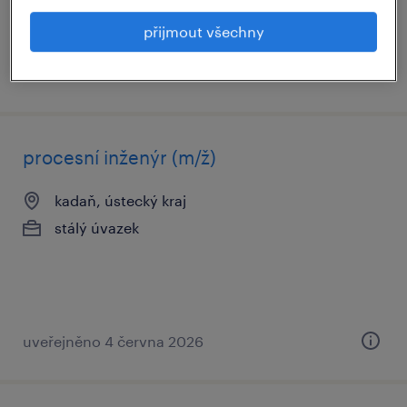
přijmout všechny
uveřejněno 9 července 2026
procesní inženýr (m/ž)
kadaň, ústecký kraj
stálý úvazek
uveřejněno 4 června 2026