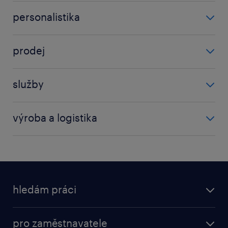
finanční služby
personalistika
sap
manažer
účetní
prodej
vedoucí
obchod
služby
obchodní zástupce
elektromechanik
prodej
výroba a logistika
skladník
dělník
technik
kontrolor
údržba
logistiky
hledám práci
nástrojař
obráběč kovů
nabídky práce
pro zaměstnavatele