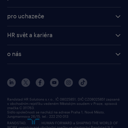
ukázat více
(+)
práce v Amazon
operational
brigády
pro uchazeče
professional
poslat životopis
operational
naše služby
vyberte si zaměstnavatele
HR svět a kariéra
professional
poptávka
employer brand research
o nás
průzkumy randstad
o randstad
HR novinky
náš příbeh
karierní poradna
tiskové zprávy
společenská odpovědnost
Randstad HR Solutions s.r.o., IČ 08025851, DIČ CZ08025851 zapsaná
v obchodním rejstříku vedeném Městským soudem v Praze, spisová
přidej se k nám
značka C 311763.
Sídlo společnosti se nachází na adrese Praha 1, Nové Město,
Jungmannova 26/15, tel.: 222 210 013
kontakty & pobočky
RANDSTAD,
, HUMAN FORWARD a SHAPING THE WORLD OF
bezpečnostní politika
WORK registrované obchodní značky ve vlastnictví Randstad N.V.