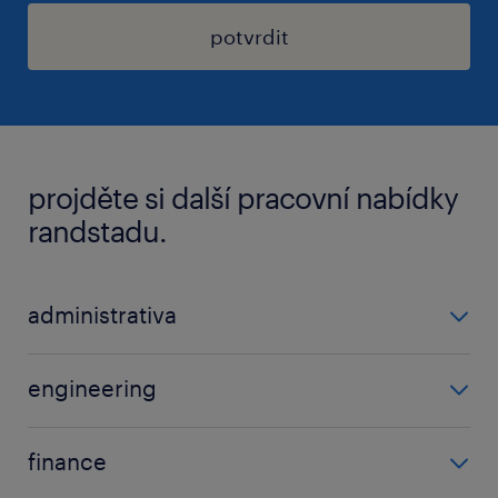
potvrdit
projděte si další pracovní nabídky
randstadu.
administrativa
asistent/-ka
engineering
projektant
inženýr
finance
manažer