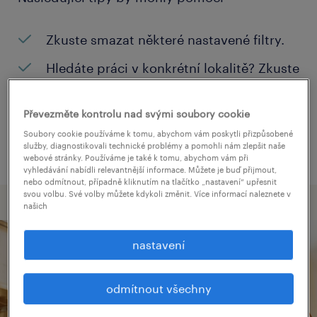
Zkuste smazat některé nastavené filtry.
Hledáte práci v konkrétní lokalitě? Zkuste
zvětšit okruh vašeho hledání.
Převezměte kontrolu nad svými soubory cookie
Změňte název pozice nebo klíčová slova
Soubory cookie používáme k tomu, abychom vám poskytli přizpůsobené
a zkontrolujte, jestli neobsahují chyby.
služby, diagnostikovali technické problémy a pomohli nám zlepšit naše
webové stránky. Používáme je také k tomu, abychom vám při
vyhledávání nabídli relevantnější informace. Můžete je buď přijmout,
nebo odmítnout, případně kliknutím na tlačítko „nastavení“ upřesnit
svou volbu. Své volby můžete kdykoli změnit. Více informací naleznete v
našich
nastavení
odmítnout všechny