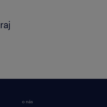
raj
o nás