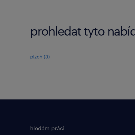
prohledat tyto nabídk
plzeň
(
3
)
hledám práci