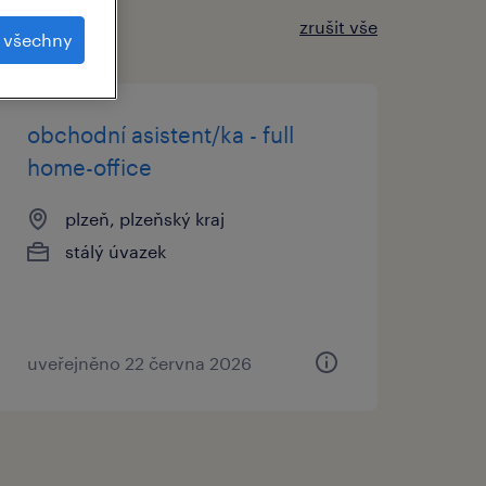
zrušit vše
t všechny
obchodní asistent/ka - full
home-office
plzeň, plzeňský kraj
stálý úvazek
uveřejněno 22 června 2026