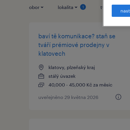
obor
lokalita
typ práce
1
nast
baví tě komunikace? staň se
tváří prémiové prodejny v
klatovech
klatovy, plzeňský kraj
stálý úvazek
40,000 - 45,000 Kč za měsíc
uveřejněno 29 května 2026