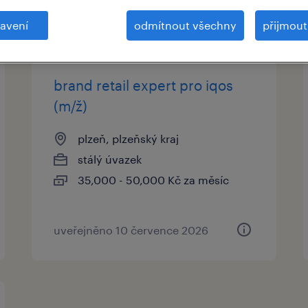
avení
odmítnout všechny
přijmou
brand retail expert pro iqos
(m/ž)
plzeň, plzeňský kraj
stálý úvazek
35,000 - 50,000 Kč za měsíc
uveřejněno 10 července 2026