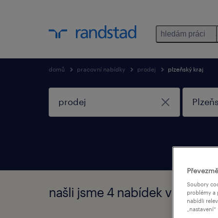
hledám práci
domů
pracovní nabídky
prodej
plzeňský kraj
Převezmě
Soubory coo
našli jsme 4 nabídek v Prodej v
problémy a 
nabídli rele
„nastavení“ 