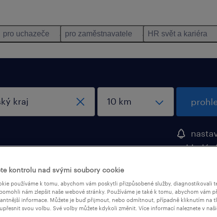
pro uchazeče
pro zaměstnavatele
HR svět a kariéra
prohl
nastav
vyhledáv
te kontrolu nad svými soubory cookie
kie používáme k tomu, abychom vám poskytli přizpůsobené služby, diagnostikovali t
 Plzeňský kraj
pomohli nám zlepšit naše webové stránky. Používáme je také k tomu, abychom vám př
vantnější informace. Můžete je buď přijmout, nebo odmítnout, případně kliknutím na t
upřesnit svou volbu. Své volby můžete kdykoli změnit. Více informací naleznete v naš