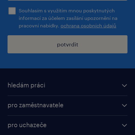
Souhlasím s využitím mnou poskytnutých
informací za účelem zasílání upozornění na
pracovní nabídky.
ochrana osobních údajů
potvrdit
hledám práci
nabídky práce
pro zaměstnavatele
práce v Amazon
operational
brigády
pro uchazeče
professional
poslat životopis