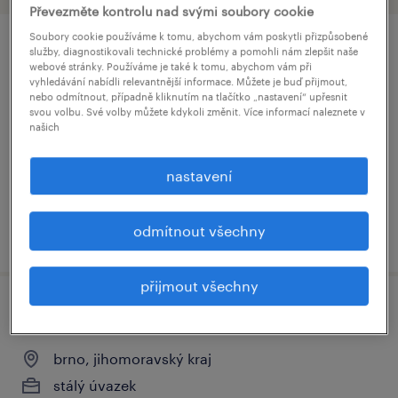
Převezměte kontrolu nad svými soubory cookie
Soubory cookie používáme k tomu, abychom vám poskytli přizpůsobené
4 dny volna každý týden: technik výroby
služby, diagnostikovali technické problémy a pomohli nám zlepšit naše
webové stránky. Používáme je také k tomu, abychom vám při
s vyhláškou i bez. (m/ž)
vyhledávání nabídli relevantnější informace. Můžete je buď přijmout,
nebo odmítnout, případně kliknutím na tlačítko „nastavení“ upřesnit
svou volbu. Své volby můžete kdykoli změnit. Více informací naleznete v
blučina, jihomoravský kraj
našich
stálý úvazek
nastavení
40,000 - 45,000 Kč za měsíc
odmítnout všechny
uveřejněno 16 dubna 2026
přijmout všechny
technik výroby - s elektrem i bez (m/ž)
brno, jihomoravský kraj
stálý úvazek