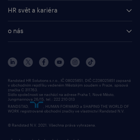
operational
naše služby
vyberte si zaměstnavatele
HR svět a kariéra
professional
poptávka
employer brand research
o nás
průzkumy randstad
o randstad
HR novinky
náš příbeh
karierní poradna
tiskové zprávy
společenská odpovědnost
Randstad HR Solutions s.r.o., IČ 08025851, DIČ CZ08025851 zapsaná
v obchodním rejstříku vedeném Městským soudem v Praze, spisová
přidej se k nám
značka C 311763.
Sídlo společnosti se nachází na adrese Praha 1, Nové Město,
Jungmannova 26/15, tel.: 222 210 013
kontakty & pobočky
RANDSTAD,
, HUMAN FORWARD a SHAPING THE WORLD OF
bezpečnostní politika
WORK registrované obchodní značky ve vlastnictví Randstad N.V.
© Randstad N.V. 2021. Všechna práva vyhrazena.