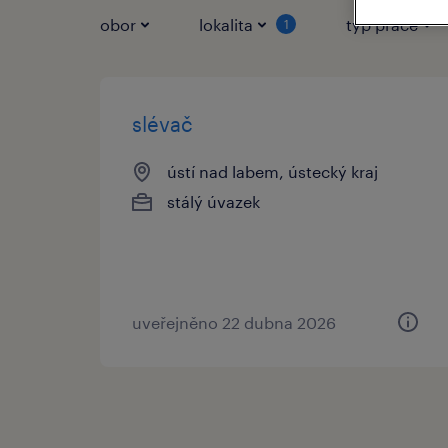
obor
lokalita
typ práce
1
slévač
ústí nad labem, ústecký kraj
stálý úvazek
uveřejněno 22 dubna 2026