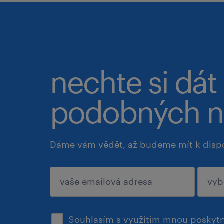
nechte si dát
podobných n
Dáme vám vědět, až budeme mít k disp
potvrdit
Souhlasím s využitím mnou poskytn