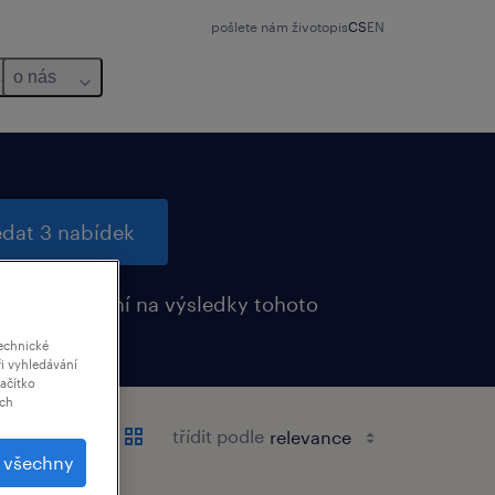
pošlete nám životopis
CS
EN
o nás
edat 3 nabídek
it upozornění na výsledky tohoto
ání
echnické
i vyhledávání
lačítko
ich
třídit podle
t všechny