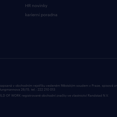
HR novinky
karierní poradna
 zapsaná v obchodním rejstříku vedeném Městským soudem v Praze, spisová z
 Jungmannova 26/15, tel.: 222 210 013
OF WORK registrované obchodní značky ve vlastnictví Randstad N.V.