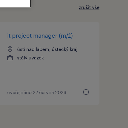
zrušit vše
it project manager (m/ž)
ústí nad labem, ústecký kraj
stálý úvazek
uveřejněno 22 června 2026