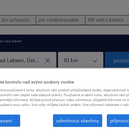
pro uchazeče
pro zaměstnavatele
HR svět a kariéra
stí nad labem
prohl
nastav
te kontrolu nad svými soubory cookie
vyhledáv
kie používáme k tomu, abychom vám poskytli přizpůsobené služby, diagnostikovali t
pomohli nám zlepšit naše webové stránky. Používáme je také k tomu, abychom vám př
vantnější informace. Můžete je buď přijmout, nebo odmítnout, případně kliknutím na t
upřesnit svou volbu. Své volby můžete kdykoli změnit. Více informací naleznete v naš
 v Ústí nad Labem, Ústecký kraj
avení
odmítnout všechny
přijmou