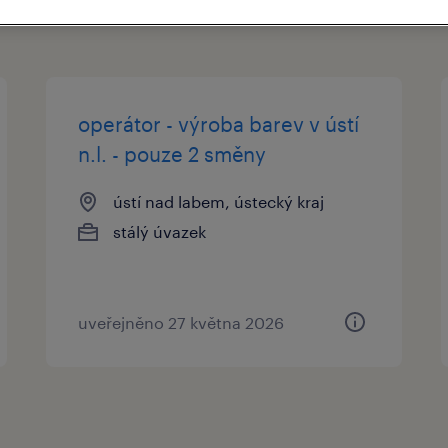
operátor - výroba barev v ústí
n.l. - pouze 2 směny
ústí nad labem, ústecký kraj
stálý úvazek
uveřejněno 27 května 2026