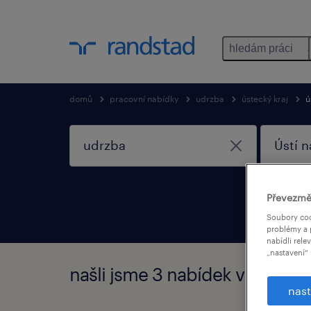
hledám práci
domů
pracovní nabídky
udrzba
ústecký kraj
ú
Převezmě
Soubory coo
problémy a 
nabídli rele
„nastavení“ 
našli jsme 3 nabídek v Udrzba
nast