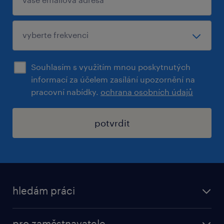
for counting items on pallets
how to apply
Have some question about the position first?
Souhlasím s využitím mnou poskytnutých
informací za účelem zasílání upozornění na
Feel free to contact us!
pracovní nabídky.
ochrana osobních údajů
Or you can just apply to job offer, send us
potvrdit
your cv, and we will contact you with more
details.
To see all our open positions, go directly to
www.randstad.cz
hledám práci
nabídky práce
pro zaměstnavatele