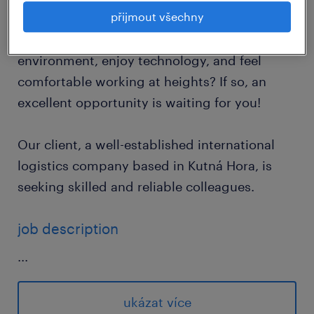
přijmout všechny
Do you thrive in a dynamic logistics
environment, enjoy technology, and feel
comfortable working at heights? If so, an
excellent opportunity is waiting for you!
Our client, a well-established international
logistics company based in Kutná Hora, is
seeking skilled and reliable colleagues.
job description
...
operating modern high-lift and low-lift
forklifts, with a primary focus on Man-up
ukázat více