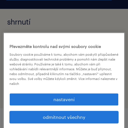
shrnutí
kutná hora, středočeský kraj
Převezměte kontrolu nad svými soubory cookie
permanent
Soubory cookie používáme k tomu, abychom vám poskytli přizpůsobené
služby, diagnostikovali technické problémy a pomohli nám zlepšit naše
webové stránky. Používáme je také k tomu, abychom vám při
vyhledávání nabídli relevantnější informace. Můžete je buď přijmout,
nebo odmítnout, případně kliknutím na tlačítko „nastavení“ upřesnit
obor
svou volbu. Své volby můžete kdykoli změnit. Více informací naleznete v
transport, logistics and supply
našich
nastavení
odmítnout všechny
detail nabídky