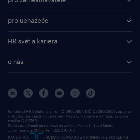
práce v Amazon
operational
brigády
pro uchazeče
professional
poslat životopis
operational
naše služby
vyberte si zaměstnavatele
HR svět a kariéra
professional
poptávka
employer brand research
o nás
průzkumy randstad
o randstad
HR novinky
náš příbeh
karierní poradna
tiskové zprávy
společenská odpovědnost
Randstad HR Solutions s.r.o., IČ 08025851, DIČ CZ08025851 zapsaná
v obchodním rejstříku vedeném Městským soudem v Praze, spisová
přidej se k nám
značka C 311763.
Sídlo společnosti se nachází na adrese Praha 1, Nové Město,
Jungmannova 26/15, tel.: 222 210 013
kontakty & pobočky
RANDSTAD,
, HUMAN FORWARD a SHAPING THE WORLD OF