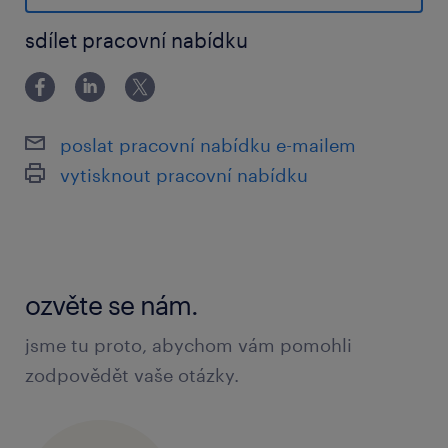
turret trucks
sdílet pracovní nabídku
storing and retrieving goods at heights
exceeding 1.5 meters
ensuring smooth material handling
poslat pracovní nabídku e-mailem
utilizing a warehouse scanner, with quick
vytisknout pracovní nabídku
on-the-job training provided
no heavy lifting required—only occasional
manual handling of lighter loads up to 15
kg
ozvěte se nám.
jsme tu proto, abychom vám pomohli
what we offer
zodpovědět vaše otázky.
base salary starting from CZK 29,750