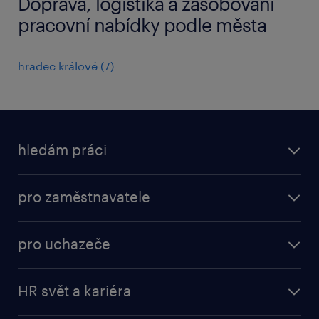
Doprava, logistika a zásobování
pracovní nabídky podle města
hradec králové
(
7
)
hledám práci
nabídky práce
pro zaměstnavatele
práce v Amazon
operational
brigády
pro uchazeče
professional
poslat životopis
operational
naše služby
vyberte si zaměstnavatele
HR svět a kariéra
professional
poptávka