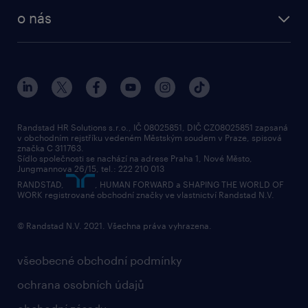
employer brand research
o nás
průzkumy randstad
o randstad
HR novinky
náš příbeh
karierní poradna
tiskové zprávy
společenská odpovědnost
Randstad HR Solutions s.r.o., IČ 08025851, DIČ CZ08025851 zapsaná
v obchodním rejstříku vedeném Městským soudem v Praze, spisová
přidej se k nám
značka C 311763.
Sídlo společnosti se nachází na adrese Praha 1, Nové Město,
Jungmannova 26/15, tel.: 222 210 013
kontakty & pobočky
RANDSTAD,
, HUMAN FORWARD a SHAPING THE WORLD OF
bezpečnostní politika
WORK registrované obchodní značky ve vlastnictví Randstad N.V.
© Randstad N.V. 2021. Všechna práva vyhrazena.
všeobecné obchodní podmínky
ochrana osobních údajů