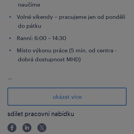
naučíme
Volné víkendy – pracujeme jen od pondělí
do pátku
Ranní: 6:00 – 14:30
Místo výkonu práce (5 min. od centra -
dobrá dostupnost MHD)
...
co od vás očekáváme
Časová flexibilita - směny od 6:00 do
ukázat více
14:30
sdílet pracovní nabídku
Manuální zručnost, spolehlivost
Nástup ihned