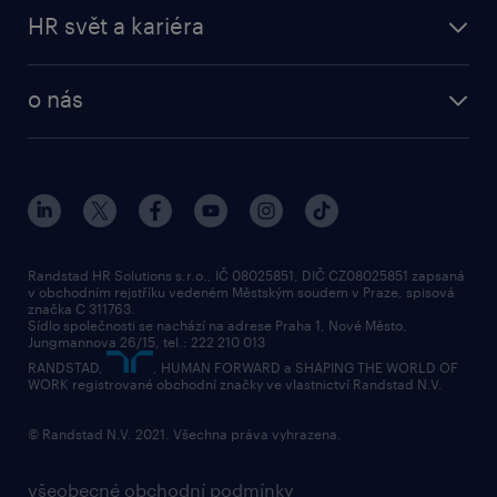
operational
naše služby
vyberte si zaměstnavatele
HR svět a kariéra
professional
poptávka
employer brand research
o nás
průzkumy randstad
o randstad
HR novinky
náš příbeh
karierní poradna
tiskové zprávy
společenská odpovědnost
Randstad HR Solutions s.r.o., IČ 08025851, DIČ CZ08025851 zapsaná
v obchodním rejstříku vedeném Městským soudem v Praze, spisová
přidej se k nám
značka C 311763.
Sídlo společnosti se nachází na adrese Praha 1, Nové Město,
Jungmannova 26/15, tel.: 222 210 013
kontakty & pobočky
RANDSTAD,
, HUMAN FORWARD a SHAPING THE WORLD OF
bezpečnostní politika
WORK registrované obchodní značky ve vlastnictví Randstad N.V.
© Randstad N.V. 2021. Všechna práva vyhrazena.
všeobecné obchodní podmínky