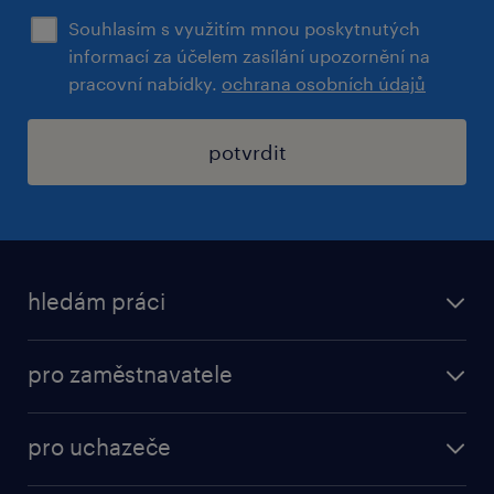
Souhlasím s využitím mnou poskytnutých
informací za účelem zasílání upozornění na
pracovní nabídky.
ochrana osobních údajů
potvrdit
hledám práci
nabídky práce
pro zaměstnavatele
práce v Amazon
operational
brigády
pro uchazeče
professional
poslat životopis