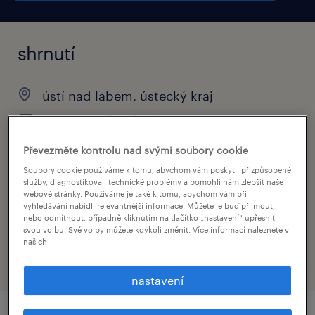
shrnutí
ústí nad labem, ústecký kraj
140 - 153 Kč za hodinu
brigáda
Převezměte kontrolu nad svými soubory cookie
Soubory cookie používáme k tomu, abychom vám poskytli přizpůsobené
služby, diagnostikovali technické problémy a pomohli nám zlepšit naše
webové stránky. Používáme je také k tomu, abychom vám při
vyhledávání nabídli relevantnější informace. Můžete je buď přijmout,
obor
nebo odmítnout, případně kliknutím na tlačítko „nastavení“ upřesnit
výroba a průmysl
svou volbu. Své volby můžete kdykoli změnit. Více informací naleznete v
našich
nastavení