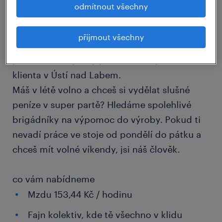
odmítnout všechny
detail nabídky
přijmout všechny
Hledáš letní brigádu s fajn výdělkem?Pojď
pracovat do výroby pro našeho významného
klienta v Ústí nad Labem.
Máš v létě volno a chceš si vydělat slušné
peníze v super partě? Hledáme spolehlivé
brigádníky na výpomoc do výroby. Pokud ti
nevadí práce ve stoje od pondělí do pátku a
chceš mít volné víkendy, jsi náš člověk.
co vám nabídneme
Mzdu 153,44 Kč / hodinu
Fajn kolektiv, kde tě všechno v klidu