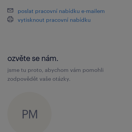
poslat pracovní nabídku e-mailem
vytisknout pracovní nabídku
jak se přihlásit
Pokud Vás tato nabídka práce zaujala,
reagujte prosím na tento inzerát. Jakmile
dostaneme Vaši odpověď, budeme Vás
ozvěte se nám.
kontaktovat a informovat o dalším průběhu.
jsme tu proto, abychom vám pomohli
Máte doplňující otázky? Neváhejte nás
zodpovědět vaše otázky.
kontaktovat.
Přejeme Vám hodně úspěchů ve výběrovém
řízení a těšíme se na další spolupráci.
PM