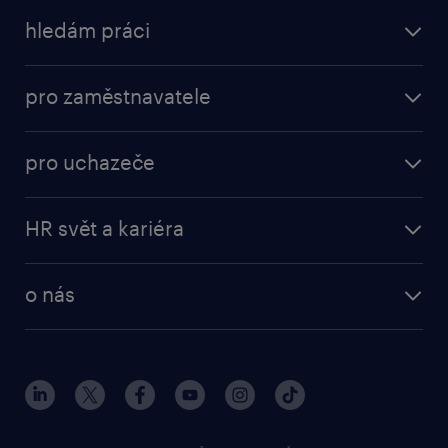
hledám práci
nabídky práce
pro zaměstnavatele
práce v Amazon
operational
brigády
pro uchazeče
professional
poslat životopis
operational
naše služby
vyberte si zaměstnavatele
HR svět a kariéra
professional
poptávka
employer brand research
o nás
průzkumy randstad
o randstad
HR novinky
náš příbeh
karierní poradna
tiskové zprávy
společenská odpovědnost