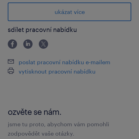
tvorba, správa a pravidelná aktualizace
norem spotřeby času, výrobních časů a
ukázat více
kalkulací jednotlivých výrobků
sdílet pracovní nabídku
zajištění správnosti technologických dat v
systému a spolupráce při hladkém
zavádění nových výrobků do výroby
poslat pracovní nabídku e-mailem
samostatná analýza výrobních procesů na
vytisknout pracovní nabídku
hale a návrhy opatření pro zvýšení
efektivity a úsporu času
úzká kooperace s výrobou, technologií a
dalšími útvary při řešení technických a
ozvěte se nám.
provozních požadavků
jsme tu proto, abychom vám pomohli
příprava pravidelných reportů a
zodpovědět vaše otázky.
vyhodnocování ukazatelů efektivity pro