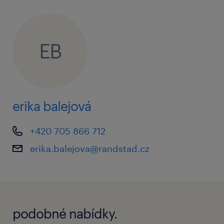
vedení společnosti
EB
co vám nabídneme
pružná pracovní doba; 37,5 hod týdně
erika balejová
roční bonus za plnění
25 dní dovolené
+420 705 866 712
zaměstnanecký program - Alza benefit
erika.balejova@randstad.cz
(zvýhodněné nákupy)
odměna za doporučení nového
zaměstnance 20 000 Kč
podobné nabídky.
odměny při pracovním výročí