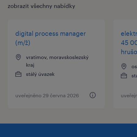
zobrazit všechny nabídky
MultiSport karta
jazykové kurzy anglického jazyka
digital process manager
elekt
benefitní systém - Kafeterie
(m/ž)
45 00
stravenkový paušál a firemní jídelna
hruš
vratimov, moravskoslezský
kraj
os
co od vás očekáváme
stálý úvazek
st
praxe na pozici normovače,
průmyslového inženýra nebo technologa
uveřejněno 29 června 2026
uveřej
(zkušenost z výrobního/automotive
prostředí výhodou)
silné technické myšlení, analytický přístup
a schopnost pracovat s čísly a daty