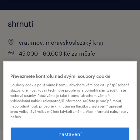
shrnutí
vratimov, moravskoslezský kraj
45,000 - 60,000 Kč za měsíc
stálý úvazek
Převezměte kontrolu nad svými soubory cookie
Soubory cookie používáme k tomu, abychom vám poskytli přizpůsobené
služby, diagnostikovali technické problémy a pomohli nám zlepšit naše
obor
webové stránky. Používáme je také k tomu, abychom vám při
vyhledávání nabídli relevantnější informace. Můžete je buď přijmout,
výroba a průmysl
nebo odmítnout, případně kliknutím na tlačítko „nastavení“ upřesnit
svou volbu. Své volby můžete kdykoli změnit. Více informací naleznete v
našich
nastavení