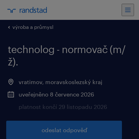
výroba a průmysl
technolog - normovač (m/
ž).
vratimov, moravskoslezský kraj
uveřejněno 8 července 2026
platnost končí 29 listopadu 2026
odeslat odpověď