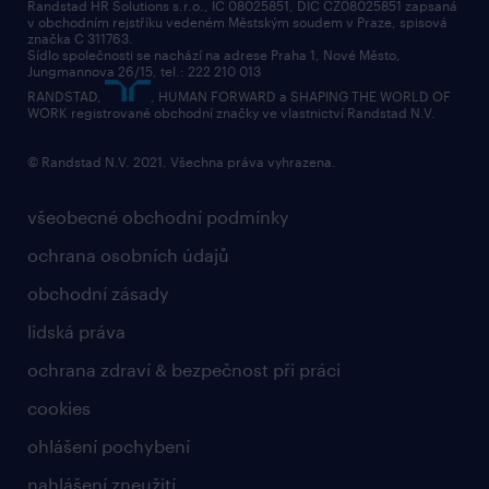
Randstad HR Solutions s.r.o., IČ 08025851, DIČ CZ08025851 zapsaná
v obchodním rejstříku vedeném Městským soudem v Praze, spisová
přidej se k nám
značka C 311763.
Sídlo společnosti se nachází na adrese Praha 1, Nové Město,
Jungmannova 26/15, tel.: 222 210 013
kontakty & pobočky
RANDSTAD,
, HUMAN FORWARD a SHAPING THE WORLD OF
bezpečnostní politika
WORK registrované obchodní značky ve vlastnictví Randstad N.V.
© Randstad N.V. 2021. Všechna práva vyhrazena.
všeobecné obchodní podmínky
ochrana osobních údajů
obchodní zásady
lidská práva
ochrana zdraví & bezpečnost při práci
cookies
ohlášení pochybení
nahlášení zneužití