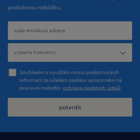
Máte doplňující otázky? Neváhejte nás
podobnou nabídku.
kontaktovat.
Přejeme Vám hodně úspěchů ve výběrovém
řízení a těšíme se na další spolupráci.
Souhlasím s využitím mnou poskytnutých
Pokud si chcete prohlédnout kompletní
informací za účelem zasílání upozornění na
nabídku otevřených pozic,
pracovní nabídky.
ochrana osobních údajů
navštivte www.randstad.cz.
potvrdit