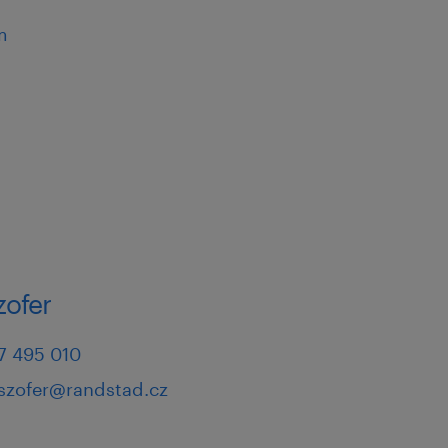
sti
m
, reagujte prosím na tento
pověď, budeme Vás
růběhu.
s kontaktovat.
zofer
ovém řízení a těšíme se
7 495 010
.szofer@randstad.cz