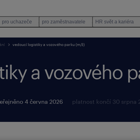
pro uchazeče
pro zaměstnavatele
HR svět a kariéra
ání
vedoucí logistiky a vozového parku (m/ž)
tiky a vozového p
eřejněno 4 června 2026
platnost končí 30 srpna