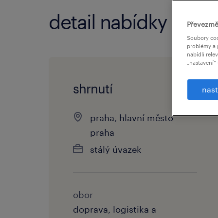
detail nabídky
Převezmě
Soubory coo
problémy a 
nabídli rele
„nastavení“ 
shrnutí
nast
praha, hlavní město
praha
stálý úvazek
obor
doprava, logistika a