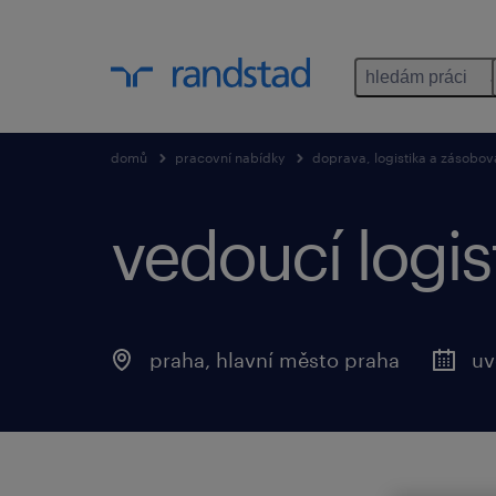
hledám práci
domů
pracovní nabídky
doprava, logistika a zásobov
vedoucí logis
praha, hlavní město praha
uv