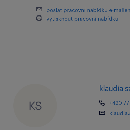
silné vůdčí a organizační schopno
poslat pracovní nabídku e-maile
znalost systému SAP - výhodou
vytisknout pracovní nabídku
jak se přihlásit
Pokud Vás tato nabídka práce zaujala
inzerát. Jakmile dostaneme Vaši od
kontaktovat a informovat o dalším p
Máte doplňující otázky? Neváhejte ná
klaudia s
KS
Přejeme Vám hodně úspěchů ve výběr
+420 77
na další spolupráci.
klaudia