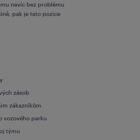
tomu navíc bez problému
ně, pak je tato pozice
ky
ových zásob
ašim zákazníkům
ího vozového parku
voj týmu