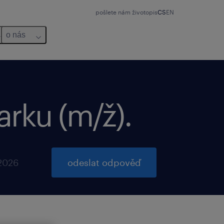
pošlete nám životopis
CS
EN
o nás
arku (m/ž).
 2026
odeslat odpověď