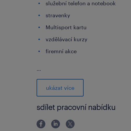
služební telefon a notebook
stravenky
Multisport kartu
vzdělávací kurzy
firemní akce
...
co od vás očekáváme
min. SŠ vzdělání
ukázat více
zkušeností na obdobné pozici
sdílet pracovní nabídku
znalost anglického nebo německé
pokročilou znalost práce na PC (