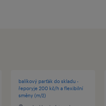
Pokud si chcete prohlédnout komple
pozic, navštivte www.randstad.cz.
balíkový parťák do skladu -
řeporyje 200 kč/h a flexibilní
směny (m/ž)