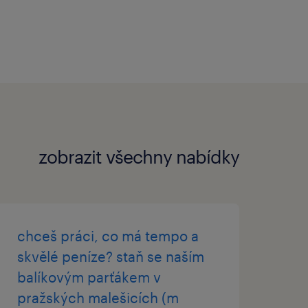
tní nabídku otevřených
zobrazit všechny nabídky
chceš práci, co má tempo a
skvělé peníze? staň se naším
balíkovým parťákem v
pražských malešicích (m