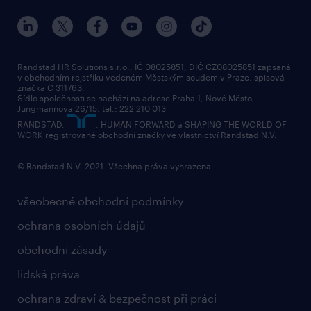
Randstad HR Solutions s.r.o., IČ 08025851, DIČ CZ08025851 zapsaná
v obchodním rejstříku vedeném Městským soudem v Praze, spisová
značka C 311763.
Sídlo společnosti se nachází na adrese Praha 1, Nové Město,
Jungmannova 26/15, tel.: 222 210 013
RANDSTAD,
, HUMAN FORWARD a SHAPING THE WORLD OF
WORK registrované obchodní značky ve vlastnictví Randstad N.V.
© Randstad N.V. 2021. Všechna práva vyhrazena.
všeobecné obchodní podmínky
ochrana osobních údajů
obchodní zásady
lidská práva
ochrana zdraví & bezpečnost při práci