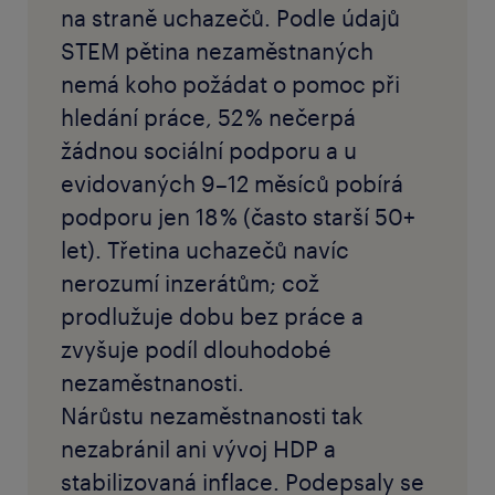
na straně uchazečů. Podle údajů
STEM pětina nezaměstnaných
nemá koho požádat o pomoc při
hledání práce, 52 % nečerpá
žádnou sociální podporu a u
evidovaných 9–12 měsíců pobírá
podporu jen 18 % (často starší 50+
let). Třetina uchazečů navíc
nerozumí inzerátům; což
prodlužuje dobu bez práce a
zvyšuje podíl dlouhodobé
nezaměstnanosti.
Nárůstu nezaměstnanosti tak
nezabránil ani vývoj HDP a
stabilizovaná inflace. Podepsaly se