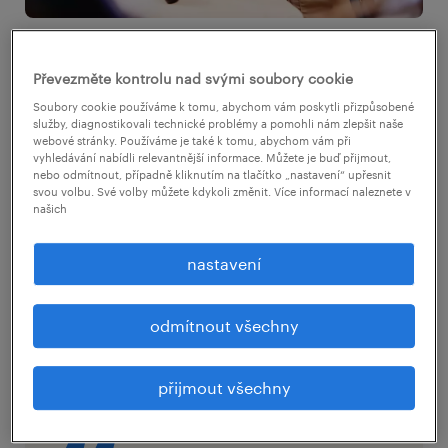
Převezměte kontrolu nad svými soubory cookie
Co se týká nezaměstnanosti v jednotlivých
Soubory cookie používáme k tomu, abychom vám poskytli přizpůsobené
služby, diagnostikovali technické problémy a pomohli nám zlepšit naše
okresech, tak v říjnu měly nejvyšší podíl
webové stránky. Používáme je také k tomu, abychom vám při
nezaměstnaných osob okresy Most (9,7 %),
vyhledávání nabídli relevantnější informace. Můžete je buď přijmout,
nebo odmítnout, případně kliknutím na tlačítko „nastavení“ upřesnit
Karviná (9,4 %), dále Chomutov, Bruntál,
svou volbu. Své volby můžete kdykoli změnit. Více informací naleznete v
našich
Sokolov (všechny 7,6 %) a Ostrava (7,2 %).
Naopak velmi nízkou nezaměstnanost, tedy
nastavení
pod 3 %, eviduje Úřad práce ČR tradičně v
okresech Praha-východ a Praha-západ, ale
odmítnout všechny
také v Rychnově nad Kněžnou a v Pelhřimově.
přijmout všechny