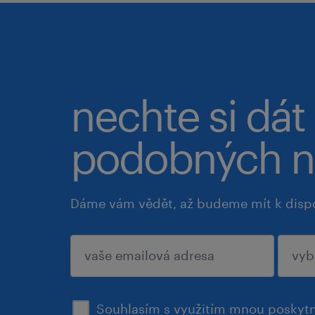
nechte si dát
podobných n
Dáme vám vědět, až budeme mít k disp
potvrdit
Souhlasím s využitím mnou poskytn