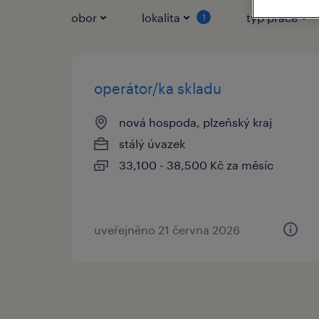
obor
lokalita
typ práce
1
operátor/ka skladu
nová hospoda, plzeňský kraj
stálý úvazek
33,100 - 38,500 Kč za měsíc
uveřejněno 21 června 2026