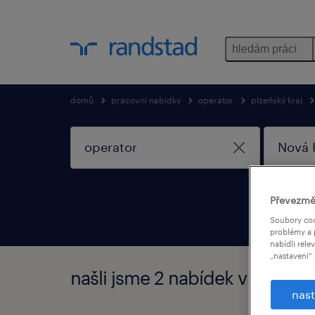
hledám práci
domů
pracovní nabídky
operator
plzeňský kraj
Převezmě
Soubory coo
problémy a 
nabídli rele
„nastavení“ 
našli jsme 2 nabídek v Operat
nast