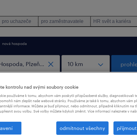
pro uchazeče
pro zaměstnavatele
HR svět a kariéra
nová hospoda
prohl
nastav
te kontrolu nad svými soubory cookie
vyhledáv
kie používáme k tomu, abychom vám poskytli přizpůsobené služby, diagnostikovali t
pomohli nám zlepšit naše webové stránky. Používáme je také k tomu, abychom vám př
vantnější informace. Můžete je buď přijmout, nebo odmítnout, případně kliknutím na t
upřesnit svou volbu. Své volby můžete kdykoli změnit. Více informací naleznete v naš
or v Nová Hospoda, Plzeňský kraj
avení
odmítnout všechny
přijmou