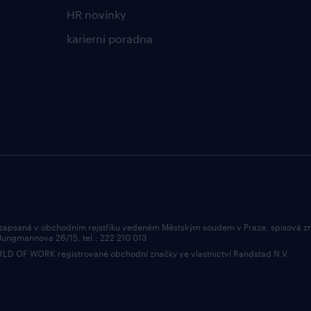
HR novinky
karierní poradna
 zapsaná v obchodním rejstříku vedeném Městským soudem v Praze, spisová z
 Jungmannova 26/15, tel.: 222 210 013
OF WORK registrované obchodní značky ve vlastnictví Randstad N.V.