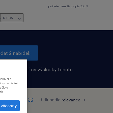
pošlete nám životopis
CS
EN
o nás
edat 2 nabídek
it upozornění na výsledky tohoto
ání
echnické
i vyhledávání
lačítko
ich
třídit podle
t všechny