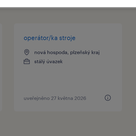
operátor/ka stroje
nová hospoda, plzeňský kraj
stálý úvazek
uveřejněno 27 května 2026