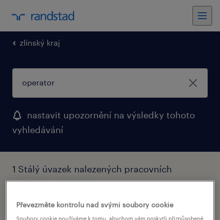
zlínský kraj
nastavit upozornění na výsledky tohoto
vyhledávání
1 Stálý úvazek nalezených pracovních
nabídek v Zlínský kraj
Převezměte kontrolu nad svými soubory cookie
filtr
2
Soubory cookie používáme k tomu, abychom vám poskytli přizpůsobené