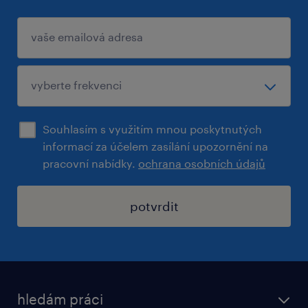
Souhlasím s využitím mnou poskytnutých
informací za účelem zasílání upozornění na
pracovní nabídky.
ochrana osobních údajů
potvrdit
hledám práci