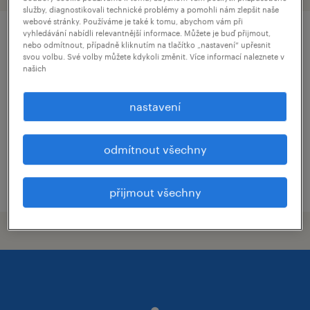
služby, diagnostikovali technické problémy a pomohli nám zlepšit naše
webové stránky. Používáme je také k tomu, abychom vám při
vyhledávání nabídli relevantnější informace. Můžete je buď přijmout,
operátor výroby rožnov, m/ž
nebo odmítnout, případně kliknutím na tlačítko „nastavení“ upřesnit
svou volbu. Své volby můžete kdykoli změnit. Více informací naleznete v
našich
rožnov pod radhoštěm, zlínský kraj
stálý úvazek
nastavení
odmítnout všechny
uveřejněno 12 března 2026
přijmout všechny