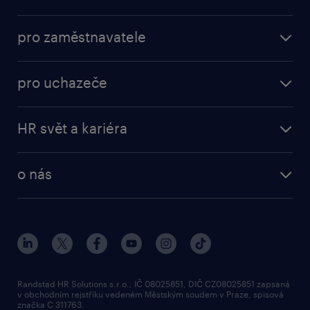
nabídky práce
pro zaměstnavatele
práce v Amazon
operational
brigády
pro uchazeče
professional
poslat životopis
operational
naše služby
vyberte si zaměstnavatele
HR svět a kariéra
professional
poptávka
employer brand research
o nás
průzkumy randstad
o randstad
HR novinky
náš příbeh
karierní poradna
tiskové zprávy
společenská odpovědnost
Randstad HR Solutions s.r.o., IČ 08025851, DIČ CZ08025851 zapsaná
v obchodním rejstříku vedeném Městským soudem v Praze, spisová
přidej se k nám
značka C 311763.