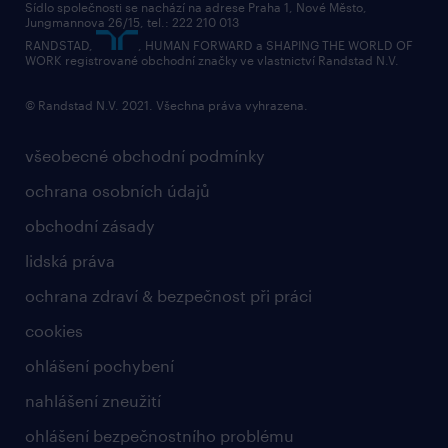
Sídlo společnosti se nachází na adrese Praha 1, Nové Město,
Jungmannova 26/15, tel.: 222 210 013
kontakty & pobočky
RANDSTAD,
, HUMAN FORWARD a SHAPING THE WORLD OF
bezpečnostní politika
WORK registrované obchodní značky ve vlastnictví Randstad N.V.
© Randstad N.V. 2021. Všechna práva vyhrazena.
všeobecné obchodní podmínky
ochrana osobních údajů
obchodní zásady
lidská práva
ochrana zdraví & bezpečnost při práci
cookies
ohlášení pochybení
nahlášení zneužití
ohlášení bezpečnostního problému