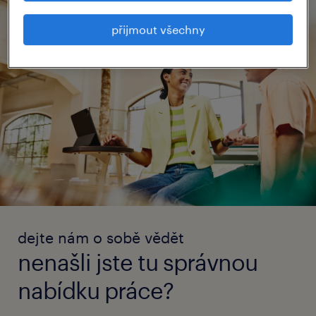
přijmout všechny
dejte nám o sobě vědět
nenašli jste tu správnou
nabídku práce?