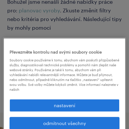
Bohužel jsme nenašli žádné nabídky práce
pro:
planovac vyroby
. Zkuste změnit filtry
nebo kritéria pro vyhledávání. Následující tipy
by mohly pomoci
Změňte název pozice nebo klíčová slova
Převezměte kontrolu nad svými soubory cookie
a zkontrolute pravopis.
Soubory cookie používáme k tomu, abychom vám poskytli přizpůsobené
Zkuste začít hledat podle oboru.
služby, diagnostikovali technické problémy a pomohli nám zlepšit naše
webové stránky. Používáme je také k tomu, abychom vám při
vyhledávání nabídli relevantnější informace. Můžete je buď přijmout,
Hledáte práce jen podle jedné lokality?
nebo odmítnout, případně kliknutím na tlačítko „nastavení“ upřesnit
Zvažte rozšíření perimetru nebo
svou volbu. Své volby můžete kdykoli změnit. Více informací naleznete v
našich
množství lokalit.
nastavení
odmítnout všechny