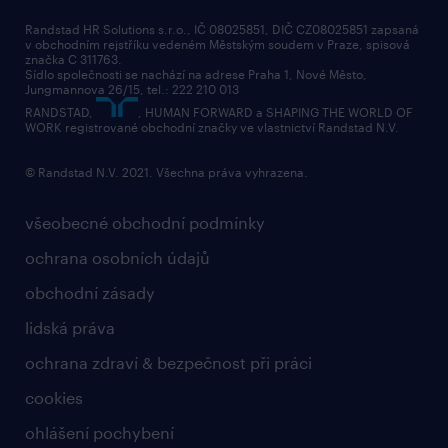
společenská odpovědnost
Randstad HR Solutions s.r.o., IČ 08025851, DIČ CZ08025851 zapsaná
v obchodním rejstříku vedeném Městským soudem v Praze, spisová
přidej se k nám
značka C 311763.
Sídlo společnosti se nachází na adrese Praha 1, Nové Město,
Jungmannova 26/15, tel.: 222 210 013
kontakty & pobočky
RANDSTAD,
, HUMAN FORWARD a SHAPING THE WORLD OF
bezpečnostní politika
WORK registrované obchodní značky ve vlastnictví Randstad N.V.
© Randstad N.V. 2021. Všechna práva vyhrazena.
všeobecné obchodní podmínky
ochrana osobních údajů
obchodní zásady
lidská práva
ochrana zdraví & bezpečnost při práci
cookies
ohlášení pochybení