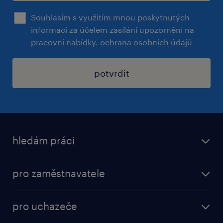
Souhlasím s využitím mnou poskytnutých
informací za účelem zasílání upozornění na
pracovní nabídky.
ochrana osobních údajů
potvrdit
hledám práci
nabídky práce
pro zaměstnavatele
práce v Amazon
operational
brigády
pro uchazeče
professional
poslat životopis