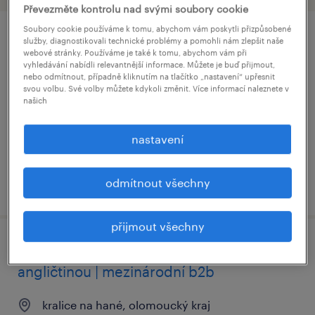
Převezměte kontrolu nad svými soubory cookie
Soubory cookie používáme k tomu, abychom vám poskytli přizpůsobené
obchodní asistent/ka - full home-office
služby, diagnostikovali technické problémy a pomohli nám zlepšit naše
webové stránky. Používáme je také k tomu, abychom vám při
vyhledávání nabídli relevantnější informace. Můžete je buď přijmout,
olomouc, olomoucký kraj
nebo odmítnout, případně kliknutím na tlačítko „nastavení“ upřesnit
svou volbu. Své volby můžete kdykoli změnit. Více informací naleznete v
stálý úvazek
našich
nastavení
odmítnout všechny
uveřejněno 22 června 2026
přijmout všechny
obchodní zástupce s francouzštinou a
angličtinou | mezinárodní b2b
kralice na hané, olomoucký kraj