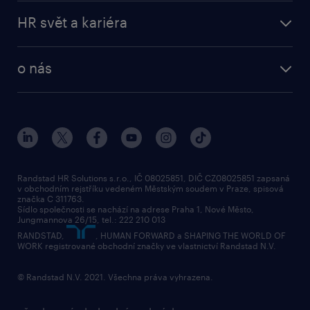
operational
naše služby
vyberte si zaměstnavatele
HR svět a kariéra
professional
poptávka
employer brand research
o nás
průzkumy randstad
o randstad
HR novinky
náš příbeh
karierní poradna
tiskové zprávy
společenská odpovědnost
Randstad HR Solutions s.r.o., IČ 08025851, DIČ CZ08025851 zapsaná
v obchodním rejstříku vedeném Městským soudem v Praze, spisová
přidej se k nám
značka C 311763.
Sídlo společnosti se nachází na adrese Praha 1, Nové Město,
Jungmannova 26/15, tel.: 222 210 013
kontakty & pobočky
RANDSTAD,
, HUMAN FORWARD a SHAPING THE WORLD OF
bezpečnostní politika
WORK registrované obchodní značky ve vlastnictví Randstad N.V.
© Randstad N.V. 2021. Všechna práva vyhrazena.