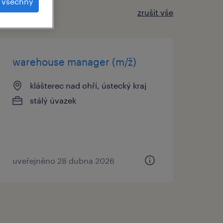
t všechny
zrušit vše
warehouse manager (m/ž)
klášterec nad ohří, ústecký kraj
stálý úvazek
uveřejněno 28 dubna 2026