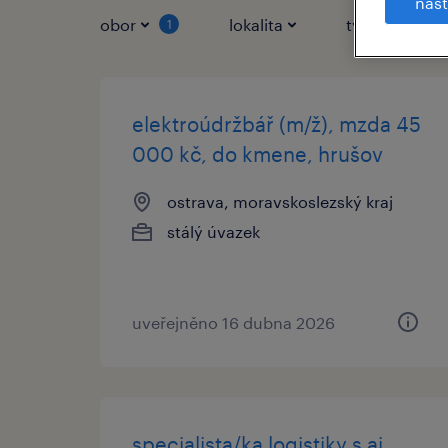
nast
obor
lokalita
typ práce
1
elektroúdržbář (m/ž), mzda 45
000 kč, do kmene, hrušov
ostrava, moravskoslezský kraj
stálý úvazek
uveřejněno 16 dubna 2026
specialista/ka logistiky s aj