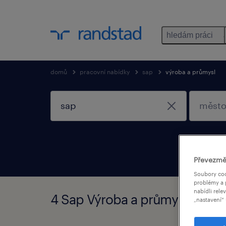
hledám práci
domů
pracovní nabídky
sap
výroba a průmysl
Převezmě
Soubory coo
problémy a 
nabídli rele
4 Sap Výroba a průmysl nalez
„nastavení“ 