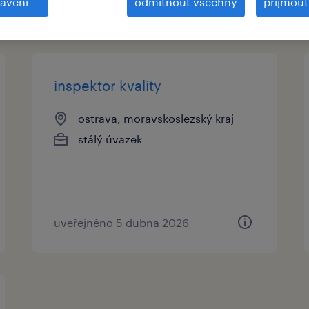
avení
odmítnout všechny
přijmou
inspektor kvality
ostrava, moravskoslezský kraj
stálý úvazek
uveřejněno 5 dubna 2026