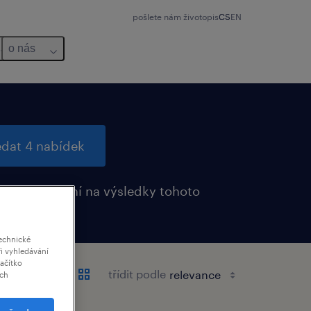
pošlete nám životopis
CS
EN
o nás
edat 4 nabídek
it upozornění na výsledky tohoto
ání
echnické
i vyhledávání
lačítko
třídit podle
ich