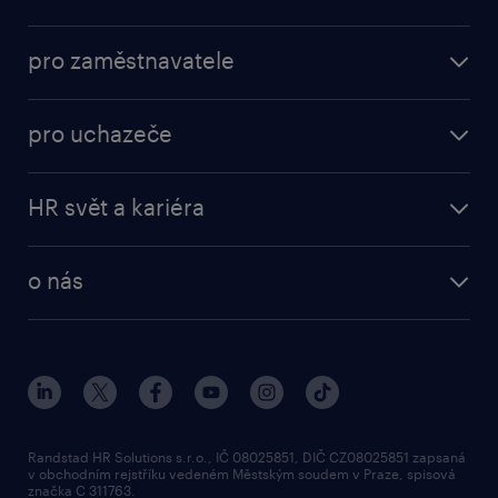
nabídky práce
pro zaměstnavatele
práce v Amazon
operational
brigády
pro uchazeče
professional
poslat životopis
operational
naše služby
vyberte si zaměstnavatele
HR svět a kariéra
professional
poptávka
employer brand research
o nás
průzkumy randstad
o randstad
HR novinky
náš příbeh
karierní poradna
tiskové zprávy
společenská odpovědnost
Randstad HR Solutions s.r.o., IČ 08025851, DIČ CZ08025851 zapsaná
v obchodním rejstříku vedeném Městským soudem v Praze, spisová
přidej se k nám
značka C 311763.