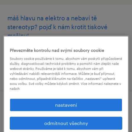
máš hlavu na elektro a nebaví tě
stereotyp? pojď k nám krotit tiskové
mašiny!
pohořelice, jihomoravský kraj
Převezměte kontrolu nad svými soubory cookie
stálý úvazek
Soubory cookie používáme k tomu, abychom vám poskytli přizpůsobené
služby, diagnostikovali technické problémy a pomohli nám zlepšit naše
webové stránky. Používáme je také k tomu, abychom vám při
vyhledávání nabídli relevantnější informace. Můžete je buď přijmout,
uveřejněno 28 května 2026
nebo odmítnout, případně kliknutím na tlačítko „nastavení“ upřesnit
svou volbu. Své volby můžete kdykoli změnit. Více informací naleznete v
našich
strojní mechanik / údržbář | stabilní práce
nastavení
s vůní papíru a tradicí 300 let!
odmítnout všechny
pohořelice, jihomoravský kraj