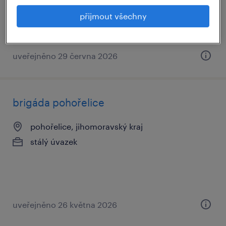
stálý úvazek
přijmout všechny
uveřejněno 29 června 2026
brigáda pohořelice
pohořelice, jihomoravský kraj
stálý úvazek
uveřejněno 26 května 2026