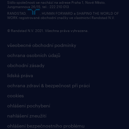
Sídlo společnosti se nachází na adrese Praha 1, Nové Město,
Jungmannova 26/15, tel.: 222 210 013
kontakty & pobočky
RANDSTAD,
, HUMAN FORWARD a SHAPING THE WORLD OF
bezpečnostní politika
WORK registrované obchodní značky ve vlastnictví Randstad N.V.
© Randstad N.V. 2021. Všechna práva vyhrazena.
všeobecné obchodní podmínky
ochrana osobních údajů
obchodní zásady
lidská práva
ochrana zdraví & bezpečnost při práci
cookies
ohlášení pochybení
nahlášení zneužití
ohlášení bezpečnostního problému