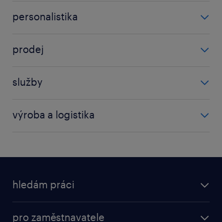
finanční služby
personalistika
sap
manažer
účetní
prodej
vedoucí
obchod
služby
obchodní zástupce
elektromechanik
prodej
výroba a logistika
skladník
dělník
technik
kontrolor
údržba
logistiky
hledám práci
nástrojař
obráběč kovů
nabídky práce
pro zaměstnavatele