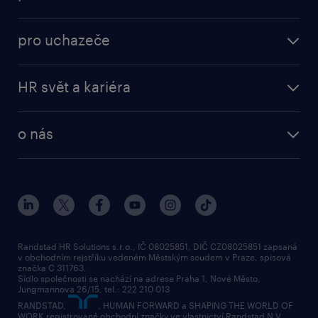
ukázat více
(+)
práce v Amazon
operational
brigády
pro uchazeče
professional
poslat životopis
operational
naše služby
vyberte si zaměstnavatele
HR svět a kariéra
professional
poptávka
employer brand research
o nás
průzkumy randstad
o randstad
HR novinky
náš příbeh
karierní poradna
tiskové zprávy
společenská odpovědnost
Randstad HR Solutions s.r.o., IČ 08025851, DIČ CZ08025851 zapsaná
v obchodním rejstříku vedeném Městským soudem v Praze, spisová
přidej se k nám
značka C 311763.
Sídlo společnosti se nachází na adrese Praha 1, Nové Město,
Jungmannova 26/15, tel.: 222 210 013
kontakty & pobočky
RANDSTAD,
, HUMAN FORWARD a SHAPING THE WORLD OF
bezpečnostní politika
WORK registrované obchodní značky ve vlastnictví Randstad N.V.