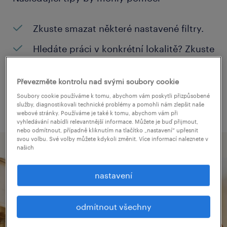
Zkuste smazat některé nastavené filtry.
Hledáte práci v konkrétní lokalitě? Zkuste
zvětšit okruh vašeho hledání.
Převezměte kontrolu nad svými soubory cookie
Změňte název pozice nebo klíčová slova
Soubory cookie používáme k tomu, abychom vám poskytli přizpůsobené
a zkontrolujte, jestli neobsahují chyby.
služby, diagnostikovali technické problémy a pomohli nám zlepšit naše
webové stránky. Používáme je také k tomu, abychom vám při
vyhledávání nabídli relevantnější informace. Můžete je buď přijmout,
nebo odmítnout, případně kliknutím na tlačítko „nastavení“ upřesnit
svou volbu. Své volby můžete kdykoli změnit. Více informací naleznete v
našich
nastavení
odmítnout všechny