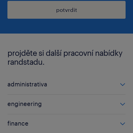
potvrdit
projděte si další pracovní nabídky
randstadu.
administrativa
asistent/-ka
engineering
projektant
inženýr
finance
manažer