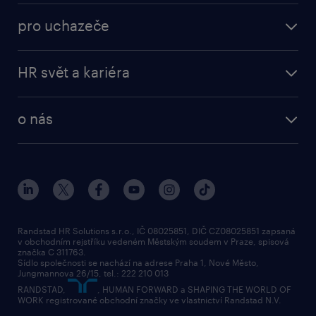
operational
brigády
pro uchazeče
professional
poslat životopis
operational
naše služby
vyberte si zaměstnavatele
HR svět a kariéra
professional
poptávka
employer brand research
o nás
průzkumy randstad
o randstad
HR novinky
náš příbeh
karierní poradna
tiskové zprávy
společenská odpovědnost
Randstad HR Solutions s.r.o., IČ 08025851, DIČ CZ08025851 zapsaná
v obchodním rejstříku vedeném Městským soudem v Praze, spisová
přidej se k nám
značka C 311763.
Sídlo společnosti se nachází na adrese Praha 1, Nové Město,
Jungmannova 26/15, tel.: 222 210 013
kontakty & pobočky
RANDSTAD,
, HUMAN FORWARD a SHAPING THE WORLD OF
bezpečnostní politika
WORK registrované obchodní značky ve vlastnictví Randstad N.V.