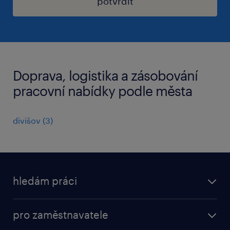
potvrdit
Doprava, logistika a zásobování
pracovní nabídky podle města
divišov
(
3
)
hledám práci
nabídky práce
pro zaměstnavatele
práce v Amazon