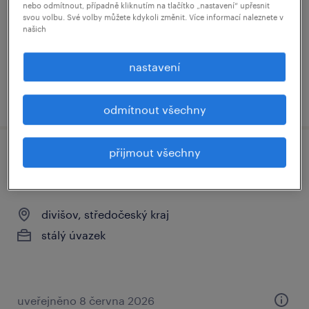
nebo odmítnout, případně kliknutím na tlačítko „nastavení“ upřesnit
kladno, středočeský kraj
svou volbu. Své volby můžete kdykoli změnit. Více informací naleznete v
našich
brigáda
195 - 200 Kč za hodinu
nastavení
uveřejněno 30 července 2026
odmítnout všechny
přijmout všechny
skladník s vzv | 35 000 – 40 000 kč |
režim bez nočních směn!
divišov, středočeský kraj
stálý úvazek
uveřejněno 8 června 2026