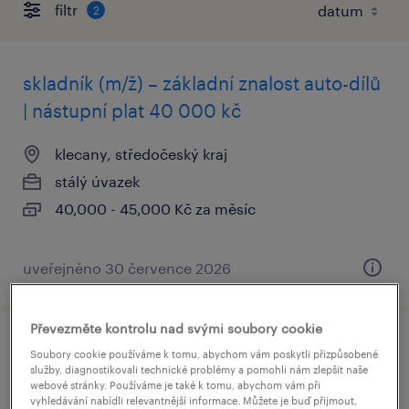
filtr
2
skladník (m/ž) – základní znalost auto-dílů
| nástupní plat 40 000 kč
klecany, středočeský kraj
stálý úvazek
40,000 - 45,000 Kč za měsíc
uveřejněno 30 července 2026
Převezměte kontrolu nad svými soubory cookie
vyměň fitko za brigádu ve skladu na
Soubory cookie používáme k tomu, abychom vám poskytli přizpůsobené
služby, diagnostikovali technické problémy a pomohli nám zlepšit naše
kladně (m/ž)
webové stránky. Používáme je také k tomu, abychom vám při
vyhledávání nabídli relevantnější informace. Můžete je buď přijmout,