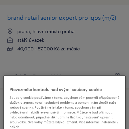
brand retail senior expert pro iqos (m/ž)
praha, hlavní město praha
stálý úvazek
40,000 - 57,000 Kč za měsíc
uveřejněno 7 srpna 2026
Převezměte kontrolu nad svými soubory cookie
Soubory cookie používáme k tomu, abychom vám poskytli přizpůsobené
key account manager - fundraising
služby, diagnostikovali technické problémy a pomohli nám zlepšit naše
webové stránky. Používáme je také k tomu, abychom vám při
projects
vyhledávání nabídli relevantnější informace. Můžete je buď přijmout,
nebo odmítnout, případně kliknutím na tlačítko „nastavení“ upřesnit
svou volbu. Své volby můžete kdykoli změnit. Více informací naleznete v
praha, hlavní město praha
našich