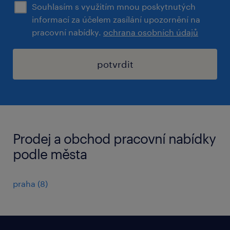
Souhlasím s využitím mnou poskytnutých
informací za účelem zasílání upozornění na
pracovní nabídky.
ochrana osobních údajů
potvrdit
Prodej a obchod pracovní nabídky
podle města
praha
(
8
)