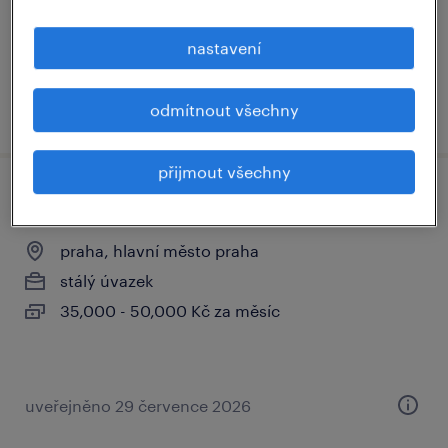
stálý úvazek
nastavení
odmítnout všechny
uveřejněno 3 srpna 2026
přijmout všechny
brand retail expert pro iqos (m/ž)
praha, hlavní město praha
stálý úvazek
35,000 - 50,000 Kč za měsíc
uveřejněno 29 července 2026