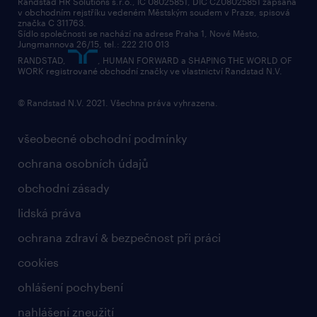
Randstad HR Solutions s.r.o., IČ 08025851, DIČ CZ08025851 zapsaná
v obchodním rejstříku vedeném Městským soudem v Praze, spisová
přidej se k nám
značka C 311763.
Sídlo společnosti se nachází na adrese Praha 1, Nové Město,
Jungmannova 26/15, tel.: 222 210 013
kontakty & pobočky
RANDSTAD,
, HUMAN FORWARD a SHAPING THE WORLD OF
bezpečnostní politika
WORK registrované obchodní značky ve vlastnictví Randstad N.V.
© Randstad N.V. 2021. Všechna práva vyhrazena.
všeobecné obchodní podmínky
ochrana osobních údajů
obchodní zásady
lidská práva
ochrana zdraví & bezpečnost při práci
cookies
ohlášení pochybení
nahlášení zneužití