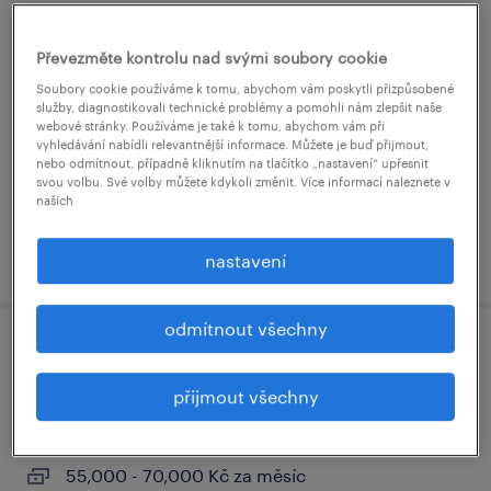
junior manažer marketingu a obchodu -
Převezměte kontrolu nad svými soubory cookie
medical devices
Soubory cookie používáme k tomu, abychom vám poskytli přizpůsobené
služby, diagnostikovali technické problémy a pomohli nám zlepšit naše
nučice, středočeský kraj
webové stránky. Používáme je také k tomu, abychom vám při
vyhledávání nabídli relevantnější informace. Můžete je buď přijmout,
stálý úvazek
nebo odmítnout, případně kliknutím na tlačítko „nastavení“ upřesnit
svou volbu. Své volby můžete kdykoli změnit. Více informací naleznete v
našich
uveřejněno 17 července 2026
nastavení
odmítnout všechny
farmaceut s němčinou (m/ž)
přijmout všechny
bor, plzeňský kraj
stálý úvazek
55,000 - 70,000 Kč za měsíc