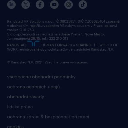
karierní poradna
tiskové zprávy
společenská odpovědnost
Randstad HR Solutions s.r.o., IČ 08025851, DIČ CZ08025851 zapsaná
v obchodním rejstříku vedeném Městským soudem v Praze, spisová
přidej se k nám
značka C 311763.
Sídlo společnosti se nachází na adrese Praha 1, Nové Město,
Jungmannova 26/15, tel.: 222 210 013
kontakty & pobočky
RANDSTAD,
, HUMAN FORWARD a SHAPING THE WORLD OF
bezpečnostní politika
WORK registrované obchodní značky ve vlastnictví Randstad N.V.
© Randstad N.V. 2021. Všechna práva vyhrazena.
všeobecné obchodní podmínky
ochrana osobních údajů
obchodní zásady
lidská práva
ochrana zdraví & bezpečnost při práci
cookies