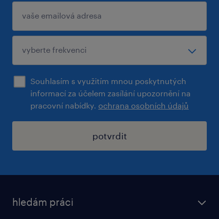
Souhlasím s využitím mnou poskytnutých
informací za účelem zasílání upozornění na
pracovní nabídky.
ochrana osobních údajů
potvrdit
hledám práci