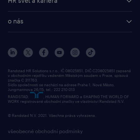
HR svět a kariéra
professional
poptávka
employer brand research
o nás
průzkumy randstad
o randstad
HR novinky
náš příbeh
karierní poradna
tiskové zprávy
společenská odpovědnost
Randstad HR Solutions s.r.o., IČ 08025851, DIČ CZ08025851 zapsaná
v obchodním rejstříku vedeném Městským soudem v Praze, spisová
přidej se k nám
značka C 311763.
Sídlo společnosti se nachází na adrese Praha 1, Nové Město,
Jungmannova 26/15, tel.: 222 210 013
kontakty & pobočky
RANDSTAD,
, HUMAN FORWARD a SHAPING THE WORLD OF
bezpečnostní politika
WORK registrované obchodní značky ve vlastnictví Randstad N.V.
© Randstad N.V. 2021. Všechna práva vyhrazena.
všeobecné obchodní podmínky