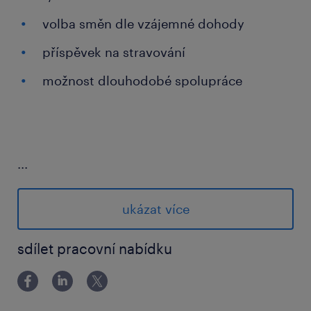
volba směn dle vzájemné dohody
příspěvek na stravování
možnost dlouhodobé spolupráce
...
co od vás očekáváme
Požadujeme
ukázat více
sdílet pracovní nabídku
věk nad 18 let