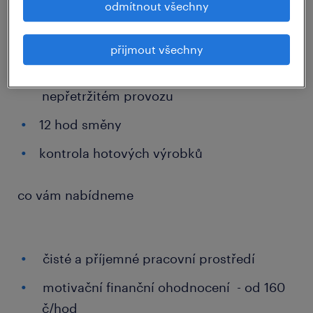
odmítnout všechny
co vás čeká
přijmout všechny
balení hygienických potřeb v
nepřetržitém provozu
12 hod směny
kontrola hotových výrobků
co vám nabídneme
čisté a příjemné pracovní prostředí
motivační finanční ohodnocení - od 160
č/hod