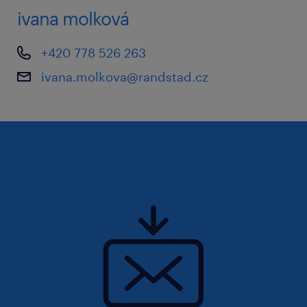
ivana molková
Máte doplňující otázky? Neváhejte mě
kontaktovat.
+420 778 526 263
ivana.molkova@randstad.cz
Přeji vám hodně úspěchů ve výběrovém řízení
a těším se na další spolupráci.
Pokud si chcete prohlédnout kompletní
nabídku otevřených pozic,
navštivte www.randstad.cz.