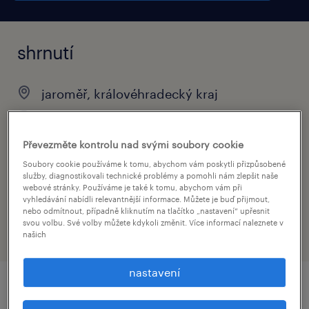
shrnutí
jaroměř, královéhradecký kraj
brigáda
Převezměte kontrolu nad svými soubory cookie
Soubory cookie používáme k tomu, abychom vám poskytli přizpůsobené
služby, diagnostikovali technické problémy a pomohli nám zlepšit naše
obor
webové stránky. Používáme je také k tomu, abychom vám při
vyhledávání nabídli relevantnější informace. Můžete je buď přijmout,
farmacie
nebo odmítnout, případně kliknutím na tlačítko „nastavení“ upřesnit
svou volbu. Své volby můžete kdykoli změnit. Více informací naleznete v
našich
nastavení
detail nabídky