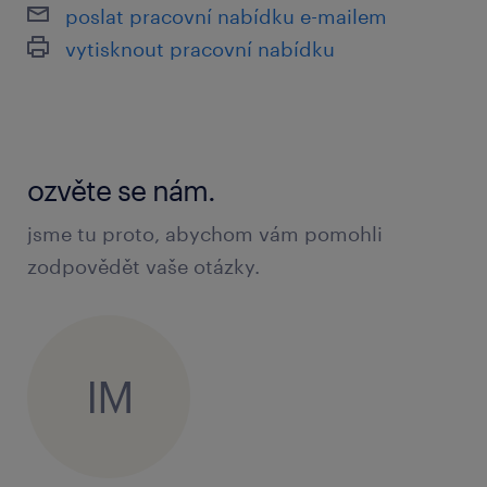
manuální zručnost
poslat pracovní nabídku e-mailem
vytisknout pracovní nabídku
práce v týmu
zodpovědný přístup k práci a
spolehlivost
dobrý zdravotní stav
ozvěte se nám.
jsme tu proto, abychom vám pomohli
zodpovědět vaše otázky.
jak se přihlásit
Pokud vás tato nabídka práce zaujala,
IM
klikněte na tlačítko "přihlásit se teď". Jakmile
dostanu vaši odpověď, budu informovat o
dalším průběhu.