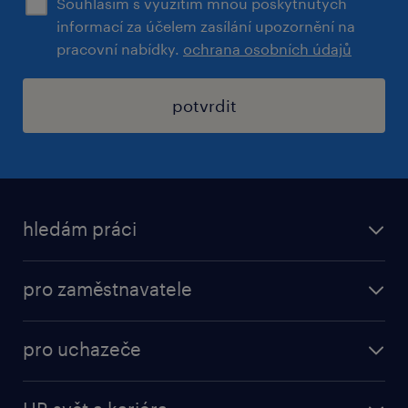
Souhlasím s využitím mnou poskytnutých
informací za účelem zasílání upozornění na
pracovní nabídky.
ochrana osobních údajů
potvrdit
hledám práci
nabídky práce
pro zaměstnavatele
práce v Amazon
operational
brigády
pro uchazeče
professional
poslat životopis
operational
naše služby
vyberte si zaměstnavatele