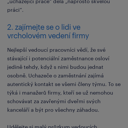
„ucházející práce“ dělá „naprosto skvělou
práci“.
2. zajímejte se o lidi ve
vrcholovém vedení firmy
Nejlepší vedoucí pracovníci vědí, že své
stávající i potenciální zaměstnance osloví
jedině tehdy, když s nimi budou jednat
osobně. Uchazeče o zaměstnání zajímá
autentický kontakt se všemi členy týmu. To se
týká i manažerů firmy, kteří se už nemohou
schovávat za zavřenými dveřmi svých
kanceláří a být pro všechny záhadou.
Udělejte si malý průzkum vedoucích