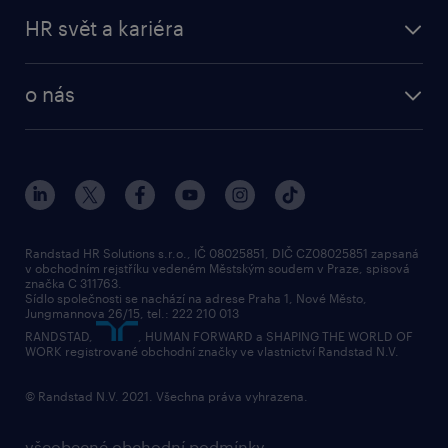
HR svět a kariéra
o nás
Randstad HR Solutions s.r.o., IČ 08025851, DIČ CZ08025851 zapsaná
v obchodním rejstříku vedeném Městským soudem v Praze, spisová
značka C 311763.
Sídlo společnosti se nachází na adrese Praha 1, Nové Město,
Jungmannova 26/15, tel.: 222 210 013
RANDSTAD,
, HUMAN FORWARD a SHAPING THE WORLD OF
WORK registrované obchodní značky ve vlastnictví Randstad N.V.
© Randstad N.V. 2021. Všechna práva vyhrazena.
všeobecné obchodní podmínky