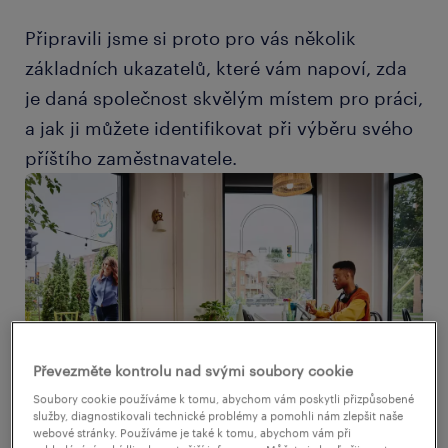
Připravili jsme si proto pro vás několik
základních ukazatelů, které vám napoví, zda
je daná společnost skvělým místem pro práci,
a jak ji můžete identifikovat při výběru svého
příštího zaměstnavatele.
Převezměte kontrolu nad svými soubory cookie
Soubory cookie používáme k tomu, abychom vám poskytli přizpůsobené
služby, diagnostikovali technické problémy a pomohli nám zlepšit naše
webové stránky. Používáme je také k tomu, abychom vám při