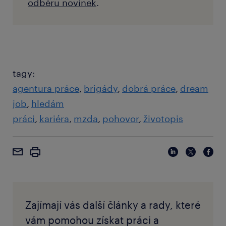
odběru novinek
.
tagy:
agentura práce
brigády
dobrá práce
dream
job
hledám
práci
kariéra
mzda
pohovor
životopis
Zajímají vás další články a rady, které
vám pomohou získat práci a