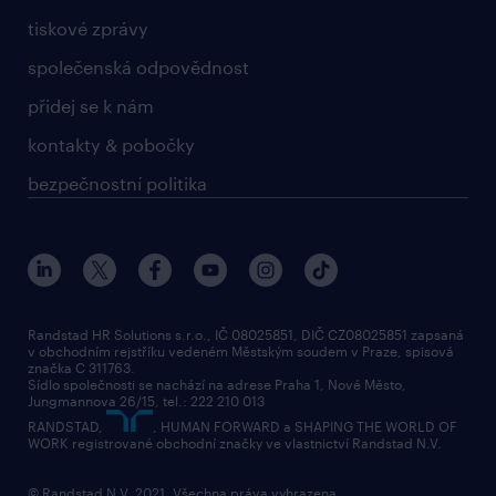
tiskové zprávy
společenská odpovědnost
přidej se k nám
kontakty & pobočky
bezpečnostní politika
Randstad HR Solutions s.r.o., IČ 08025851, DIČ CZ08025851 zapsaná
v obchodním rejstříku vedeném Městským soudem v Praze, spisová
značka C 311763.
Sídlo společnosti se nachází na adrese Praha 1, Nové Město,
Jungmannova 26/15, tel.: 222 210 013
RANDSTAD,
, HUMAN FORWARD a SHAPING THE WORLD OF
WORK registrované obchodní značky ve vlastnictví Randstad N.V.
© Randstad N.V. 2021. Všechna práva vyhrazena.