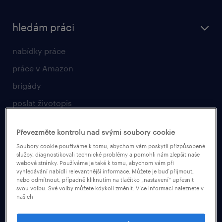
hledám práci
nabídky práce
práce v Amazon
brigády
poslat životopis
vyberte si zaměstnavatele
Převezměte kontrolu nad svými soubory cookie
pro zaměstnavatele
Soubory cookie používáme k tomu, abychom vám poskytli přizpůsobené
služby, diagnostikovali technické problémy a pomohli nám zlepšit naše
webové stránky. Používáme je také k tomu, abychom vám při
operational
vyhledávání nabídli relevantnější informace. Můžete je buď přijmout,
nebo odmítnout, případně kliknutím na tlačítko „nastavení“ upřesnit
professional
svou volbu. Své volby můžete kdykoli změnit. Více informací naleznete v
našich
naše služby
poptávka