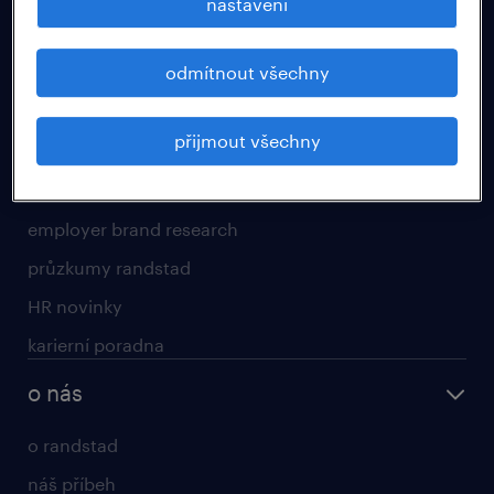
nastavení
pro uchazeče
odmítnout všechny
operational
professional
přijmout všechny
HR svět a kariéra
employer brand research
průzkumy randstad
HR novinky
karierní poradna
o nás
o randstad
náš příbeh