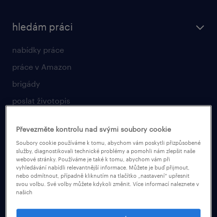
hledám práci
nabídky práce
práce v Amazon
brigády
poslat životopis
vyberte si zaměstnavatele
Převezměte kontrolu nad svými soubory cookie
pro zaměstnavatele
Soubory cookie používáme k tomu, abychom vám poskytli přizpůsobené
služby, diagnostikovali technické problémy a pomohli nám zlepšit naše
webové stránky. Používáme je také k tomu, abychom vám při
operational
vyhledávání nabídli relevantnější informace. Můžete je buď přijmout,
nebo odmítnout, případně kliknutím na tlačítko „nastavení“ upřesnit
professional
svou volbu. Své volby můžete kdykoli změnit. Více informací naleznete v
našich
naše služby
poptávka