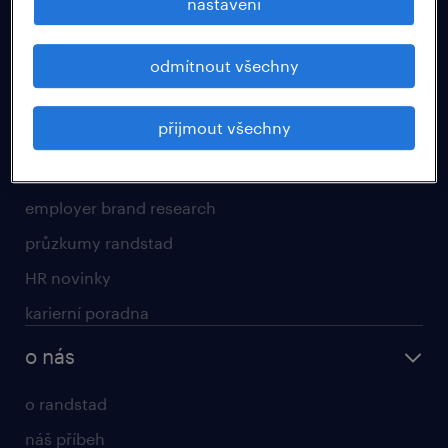
nastavení
pro uchazeče
odmítnout všechny
operational
professional
přijmout všechny
HR svět a kariéra
employer brand research
průzkumy randstad
HR novinky
karierní poradna
o nás
o randstad
náš příbeh