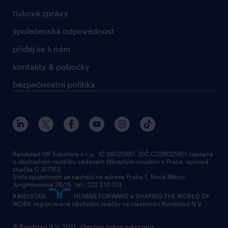
tiskové zprávy
společenská odpovědnost
přidej se k nám
kontakty & pobočky
bezpečnostní politika
Randstad HR Solutions s.r.o., IČ 08025851, DIČ CZ08025851 zapsaná
v obchodním rejstříku vedeném Městským soudem v Praze, spisová
značka C 311763.
Sídlo společnosti se nachází na adrese Praha 1, Nové Město,
Jungmannova 26/15, tel.: 222 210 013
RANDSTAD,
, HUMAN FORWARD a SHAPING THE WORLD OF
WORK registrované obchodní značky ve vlastnictví Randstad N.V.
© Randstad N.V. 2021. Všechna práva vyhrazena.