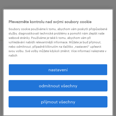
Převezměte kontrolu nad svými soubory cookie
uveřejněno 2 srpna 2026
Soubory cookie používáme k tomu, abychom vám poskytli přizpůsobené
služby, diagnostikovali technické problémy a pomohli nám zlepšit naše
webové stránky. Používáme je také k tomu, abychom vám při
vyhledávání nabídli relevantnější informace. Můžete je buď přijmout,
nebo odmítnout, případně kliknutím na tlačítko „nastavení“ upřesnit
svou volbu. Své volby můžete kdykoli změnit. Více informací naleznete v
obchodní zástupce s francouzštinou a
našich
angličtinou | mezinárodní b2b
nastavení
kralice na hané, olomoucký kraj
stálý úvazek
odmítnout všechny
60,000 - 80,000 Kč za měsíc
přijmout všechny
uveřejněno 7 července 2026