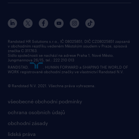
o randstad
HR novinky
náš příbeh
karierní poradna
tiskové zprávy
společenská odpovědnost
Randstad HR Solutions s.r.o., IČ 08025851, DIČ CZ08025851 zapsaná
v obchodním rejstříku vedeném Městským soudem v Praze, spisová
přidej se k nám
značka C 311763.
Sídlo společnosti se nachází na adrese Praha 1, Nové Město,
Jungmannova 26/15, tel.: 222 210 013
kontakty & pobočky
RANDSTAD,
, HUMAN FORWARD a SHAPING THE WORLD OF
bezpečnostní politika
WORK registrované obchodní značky ve vlastnictví Randstad N.V.
© Randstad N.V. 2021. Všechna práva vyhrazena.
všeobecné obchodní podmínky
ochrana osobních údajů
obchodní zásady
lidská práva