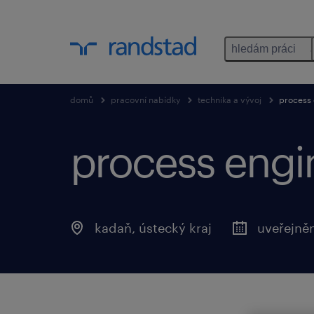
hledám práci
domů
pracovní nabídky
technika a vývoj
process 
process engin
kadaň, ústecký kraj
uveřejně