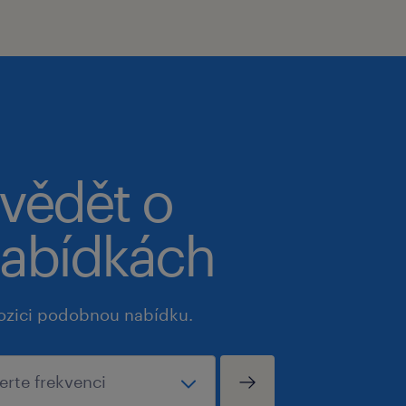
 vědět o
abídkách
ozici podobnou nabídku.