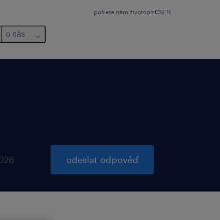
pošlete nám životopis
CS
EN
o nás
2026
odeslat odpověď