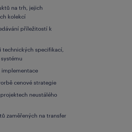
tů na trh, jejich
ch kolekcí
dávání příležitostí k
 technických specifikací,
P systému
ch implementace
vorbě cenové strategie
projektech neustálého
tů zaměřených na transfer