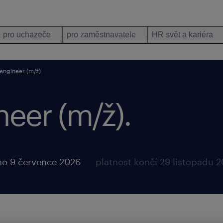
pro uchazeče
pro zaměstnavatele
HR svět a kariéra
engineer (m/ž)
eer (m/ž).
no 9 července 2026
platnost končí 29 listopadu 