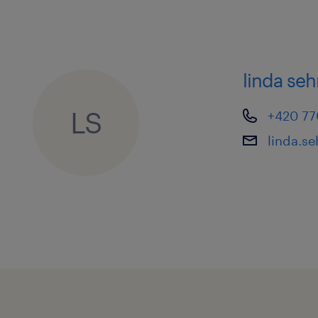
jak se přihlásit
Pokud Vás tato nabídka práce zaujala
inzerát. Jakmile dostaneme Vaši od
linda se
kontaktovat a informovat o dalším p
LS
+420 77
Máte doplňující otázky? Neváhejte ná
linda.s
Přejeme Vám hodně úspěchů ve výběr
na další spolupráci.
Pokud si chcete prohlédnout komple
pozic, navštivte www.randstad.cz.