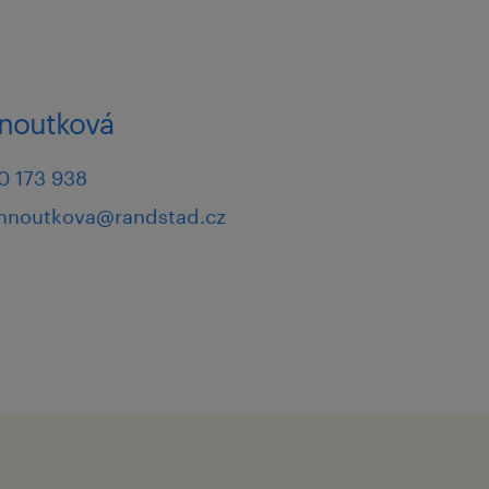
, reagujte prosím na tento
pověď, budeme Vás
hnoutková
růběhu.
0 173 938
s kontaktovat.
ehnoutkova@randstad.cz
ovém řízení a těšíme se
tní nabídku otevřených