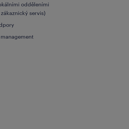
lokálními odděleními
, zákaznický servis)
odpory
ro management