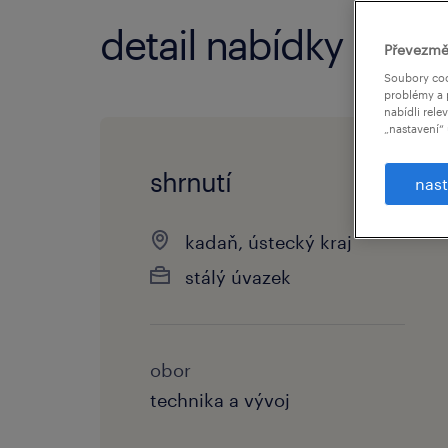
detail nabídky
Převezmě
Soubory coo
problémy a 
nabídli rele
„nastavení“ 
shrnutí
nast
kadaň, ústecký kraj
stálý úvazek
obor
technika a vývoj