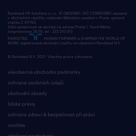
tiskové zprávy
společenská odpovědnost
Randstad HR Solutions s.r.o., IČ 08025851, DIČ CZ08025851 zapsaná
v obchodním rejstříku vedeném Městským soudem v Praze, spisová
přidej se k nám
značka C 311763.
Sídlo společnosti se nachází na adrese Praha 1, Nové Město,
Jungmannova 26/15, tel.: 222 210 013
kontakty & pobočky
RANDSTAD,
, HUMAN FORWARD a SHAPING THE WORLD OF
bezpečnostní politika
WORK registrované obchodní značky ve vlastnictví Randstad N.V.
© Randstad N.V. 2021. Všechna práva vyhrazena.
všeobecné obchodní podmínky
ochrana osobních údajů
obchodní zásady
lidská práva
ochrana zdraví & bezpečnost při práci
cookies
ohlášení pochybení