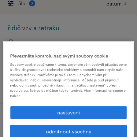
filtr
2
řidič vzv a retraku
přestanov, ústecký kraj
stálý úvazek
Převezměte kontrolu nad svými soubory cookie
32,000 - 36,500 Kč za měsíc
Soubory cookie používáme k tomu, abychom vám poskytli přizpůsobené
služby, diagnostikovali technické problémy a pomohli nám zlepšit naše
webové stránky. Používáme je také k tomu, abychom vám při
vyhledávání nabídli relevantnější informace. Můžete je buď přijmout,
nebo odmítnout, případně kliknutím na tlačítko „nastavení“ upřesnit
uveřejněno 26 června 2026
svou volbu. Své volby můžete kdykoli změnit. Více informací naleznete v
našich
nastavení
manažer logistiky
odmítnout všechny
klášterec nad ohří, ústecký kraj