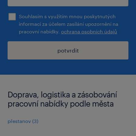
Souhlasím s využitím mnou poskytnutých
informací za účelem zasílání upozornění na
pracovní nabídky.
ochrana osobních údajů
potvrdit
Doprava, logistika a zásobování
pracovní nabídky podle města
přestanov
(
3
)