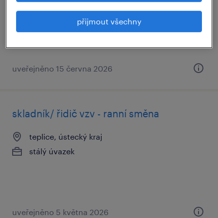
stálý úvazek
přijmout všechny
uveřejněno 15 června 2026
skladník/ řidič vzv - ranní směna
teplice, ústecký kraj
stálý úvazek
uveřejněno 5 května 2026