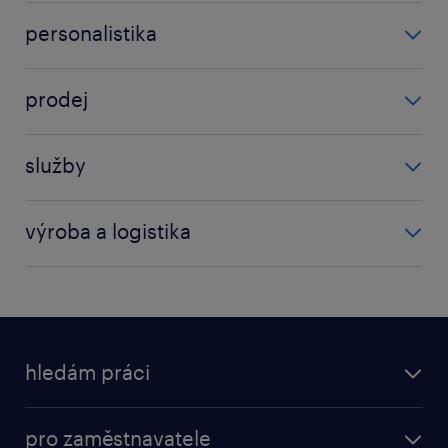
finanční služby
personalistika
sap
manažer
účetní
prodej
vedoucí
obchod
služby
obchodní zástupce
elektromechanik
prodej
výroba a logistika
skladník
dělník
technik
kontrolor
údržba
logistiky
hledám práci
nástrojař
obráběč kovů
nabídky práce
pro zaměstnavatele