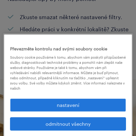
Zkuste smazat některé nastavené filtry.
Hledáte práci v konkrétní lokalitě? Zkuste
zvětšit okruh vašeho hledání.
Převezměte kontrolu nad svými soubory cookie
Změňte název pozice nebo klíčová slova
Soubory cookie používáme k tomu, abychom vám poskytli přizpůsobené
a zkontrolujte, jestli neobsahují chyby.
služby, diagnostikovali technické problémy a pomohli nám zlepšit naše
webové stránky. Používáme je také k tomu, abychom vám při
vyhledávání nabídli relevantnější informace. Můžete je buď přijmout,
nebo odmítnout, případně kliknutím na tlačítko „nastavení“ upřesnit
svou volbu. Své volby můžete kdykoli změnit. Více informací naleznete v
našich
nastavení
odmítnout všechny