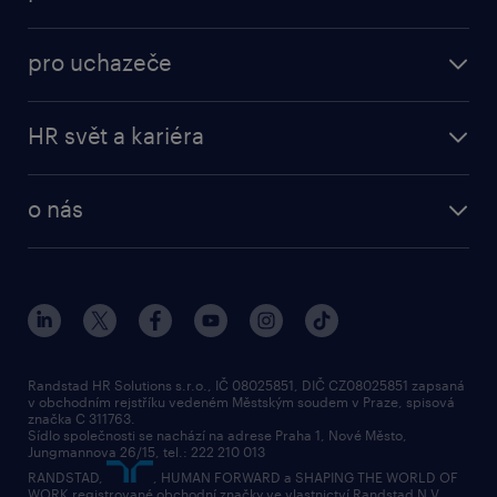
ukázat více
(+)
práce v Amazon
operational
brigády
pro uchazeče
professional
poslat životopis
operational
naše služby
vyberte si zaměstnavatele
HR svět a kariéra
professional
poptávka
employer brand research
o nás
průzkumy randstad
o randstad
HR novinky
náš příbeh
karierní poradna
tiskové zprávy
společenská odpovědnost
Randstad HR Solutions s.r.o., IČ 08025851, DIČ CZ08025851 zapsaná
v obchodním rejstříku vedeném Městským soudem v Praze, spisová
přidej se k nám
značka C 311763.
Sídlo společnosti se nachází na adrese Praha 1, Nové Město,
Jungmannova 26/15, tel.: 222 210 013
kontakty & pobočky
RANDSTAD,
, HUMAN FORWARD a SHAPING THE WORLD OF
bezpečnostní politika
WORK registrované obchodní značky ve vlastnictví Randstad N.V.