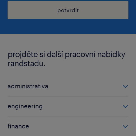
potvrdit
projděte si další pracovní nabídky
randstadu.
administrativa
asistent/-ka
engineering
projektant
inženýr
finance
manažer