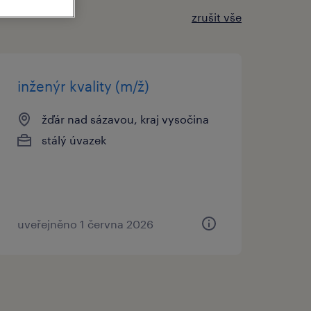
zrušit vše
inženýr kvality (m/ž)
žďár nad sázavou, kraj vysočina
stálý úvazek
uveřejněno 1 června 2026