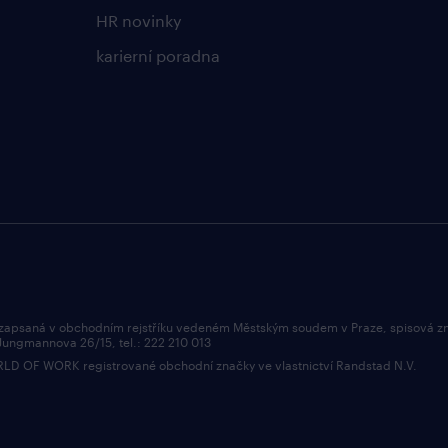
HR novinky
karierní poradna
 zapsaná v obchodním rejstříku vedeném Městským soudem v Praze, spisová z
 Jungmannova 26/15, tel.: 222 210 013
OF WORK registrované obchodní značky ve vlastnictví Randstad N.V.