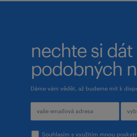
nechte si dát
podobných n
Dáme vám vědět, až budeme mít k disp
potvrdit
Souhlasím s využitím mnou poskytn