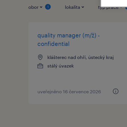
obor
lokalita
typ práce
1
quality manager (m/ž) -
confidential
klášterec nad ohří, ústecký kraj
stálý úvazek
uveřejněno 16 července 2026