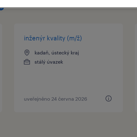
1
inženýr kvality (m/ž)
kadaň, ústecký kraj
stálý úvazek
uveřejněno 24 června 2026