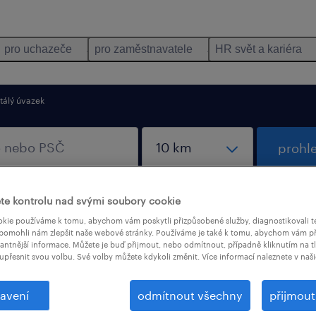
pro uchazeče
pro zaměstnavatele
HR svět a kariéra
tálý úvazek
prohl
te kontrolu nad svými soubory cookie
kie používáme k tomu, abychom vám poskytli přizpůsobené služby, diagnostikovali t
pomohli nám zlepšit naše webové stránky. Používáme je také k tomu, abychom vám př
vantnější informace. Můžete je buď přijmout, nebo odmítnout, případně kliknutím na t
upřesnit svou volbu. Své volby můžete kdykoli změnit. Více informací naleznete v naš
la jakosti nalezeno
avení
odmítnout všechny
přijmou