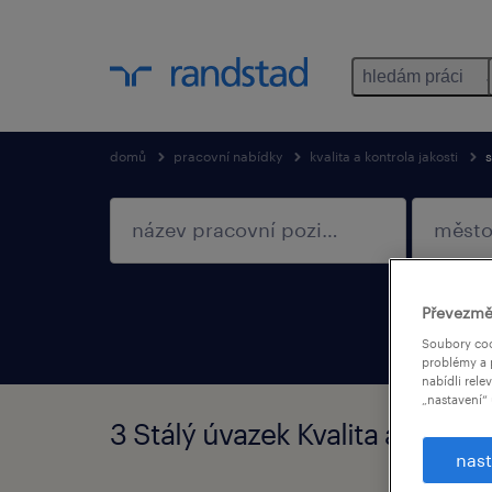
hledám práci
domů
pracovní nabídky
kvalita a kontrola jakosti
s
Převezmě
Soubory coo
problémy a 
nabídli rele
„nastavení“ 
3 Stálý úvazek Kvalita a kontro
nast