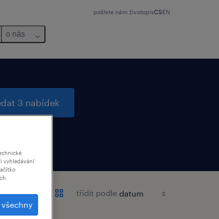
pošlete nám životopis
CS
EN
o nás
edat 3 nabídek
echnické
i vyhledávání
lačítko
ich
třídit podle
t všechny