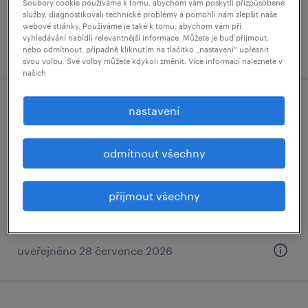
31,300 - 39,000 Kč za měsíc
Soubory cookie používáme k tomu, abychom vám poskytli přizpůsobené
služby, diagnostikovali technické problémy a pomohli nám zlepšit naše
webové stránky. Používáme je také k tomu, abychom vám při
vyhledávání nabídli relevantnější informace. Můžete je buď přijmout,
uveřejněno 28 července 2026
nebo odmítnout, případně kliknutím na tlačítko „nastavení“ upřesnit
svou volbu. Své volby můžete kdykoli změnit. Více informací naleznete v
našich
cnc operátor (m/ž) - mzda s bonusy až 42
nastavení
000 kč
odmítnout všechny
brno, jihomoravský kraj
stálý úvazek
přijmout všechny
31,300 - 42,000 Kč za měsíc
uveřejněno 28 července 2026