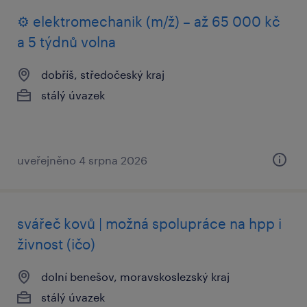
⚙️ elektromechanik (m/ž) – až 65 000 kč
a 5 týdnů volna
dobříš, středočeský kraj
stálý úvazek
uveřejněno 4 srpna 2026
svářeč kovů | možná spolupráce na hpp i
živnost (ičo)
dolní benešov, moravskoslezský kraj
stálý úvazek