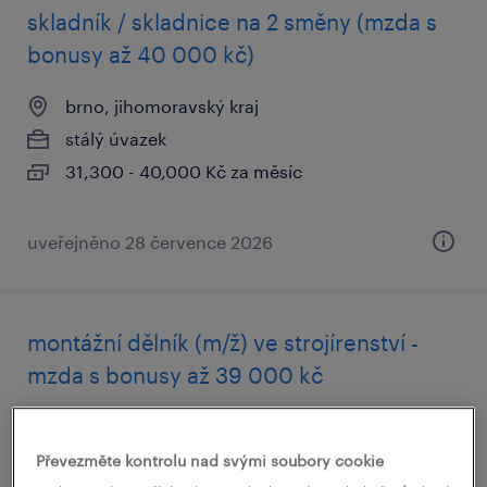
skladník / skladnice na 2 směny (mzda s
bonusy až 40 000 kč)
brno, jihomoravský kraj
stálý úvazek
31,300 - 40,000 Kč za měsíc
uveřejněno 28 července 2026
montážní dělník (m/ž) ve strojírenství -
mzda s bonusy až 39 000 kč
brno, jihomoravský kraj
stálý úvazek
Převezměte kontrolu nad svými soubory cookie