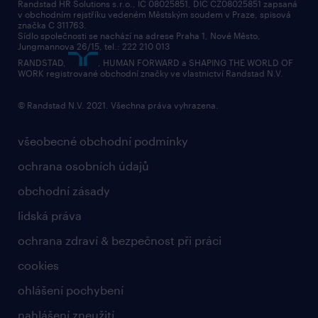
Randstad HR Solutions s.r.o., IČ 08025851, DIČ CZ08025851 zapsaná
v obchodním rejstříku vedeném Městským soudem v Praze, spisová
přidej se k nám
značka C 311763.
Sídlo společnosti se nachází na adrese Praha 1, Nové Město,
Jungmannova 26/15, tel.: 222 210 013
kontakty & pobočky
RANDSTAD,
, HUMAN FORWARD a SHAPING THE WORLD OF
bezpečnostní politika
WORK registrované obchodní značky ve vlastnictví Randstad N.V.
© Randstad N.V. 2021. Všechna práva vyhrazena.
všeobecné obchodní podmínky
ochrana osobních údajů
obchodní zásady
lidská práva
ochrana zdraví & bezpečnost při práci
cookies
ohlášení pochybení
nahlášení zneužití