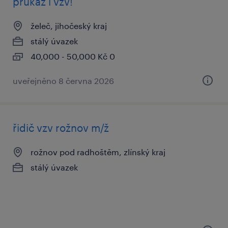
průkaz i vzv!
želeč, jihočeský kraj
stálý úvazek
40,000 - 50,000 Kč 0
uveřejněno 8 června 2026
řidič vzv rožnov m/ž
rožnov pod radhoštěm, zlínský kraj
stálý úvazek