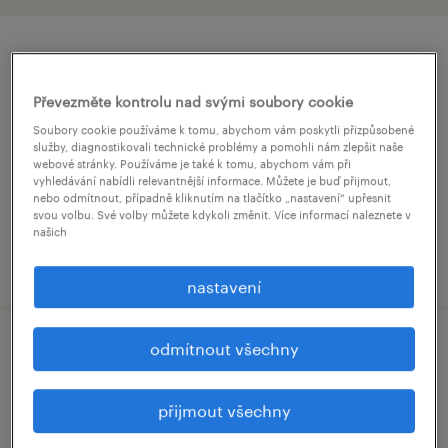
process engineer (m/ž)
Převezměte kontrolu nad svými soubory cookie
kadaň, ústecký kraj
Soubory cookie používáme k tomu, abychom vám poskytli přizpůsobené
stálý úvazek
služby, diagnostikovali technické problémy a pomohli nám zlepšit naše
webové stránky. Používáme je také k tomu, abychom vám při
vyhledávání nabídli relevantnější informace. Můžete je buď přijmout,
nebo odmítnout, případně kliknutím na tlačítko „nastavení“ upřesnit
svou volbu. Své volby můžete kdykoli změnit. Více informací naleznete v
našich
uveřejněno 9 července 2026
nastavení
odmítnout všechny
procesní inženýr (m/ž)
kadaň, ústecký kraj
přijmout všechny
stálý úvazek