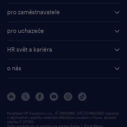
nabídky práce
pro zaměstnavatele
práce v Amazon
operational
brigády
pro uchazeče
professional
poslat životopis
operational
naše služby
vyberte si zaměstnavatele
HR svět a kariéra
professional
poptávka
employer brand research
o nás
průzkumy randstad
o randstad
HR novinky
náš příbeh
karierní poradna
tiskové zprávy
společenská odpovědnost
Randstad HR Solutions s.r.o., IČ 08025851, DIČ CZ08025851 zapsaná
v obchodním rejstříku vedeném Městským soudem v Praze, spisová
přidej se k nám
značka C 311763.
Sídlo společnosti se nachází na adrese Praha 1, Nové Město,