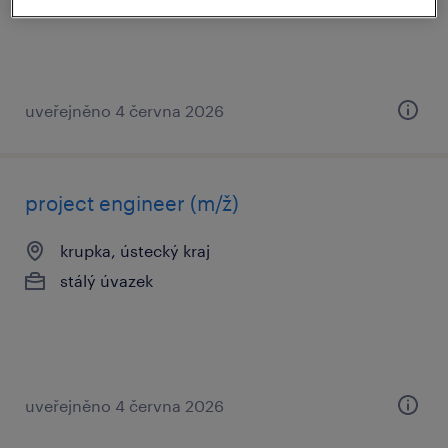
uveřejněno 4 června 2026
project engineer (m/ž)
krupka, ústecký kraj
stálý úvazek
uveřejněno 4 června 2026