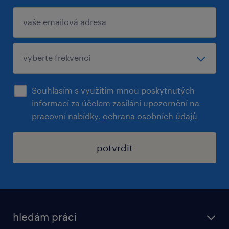
Souhlasím s využitím mnou poskytnutých
informací za účelem zasílání upozornění na
pracovní nabídky.
ochrana osobních údajů
potvrdit
hledám práci