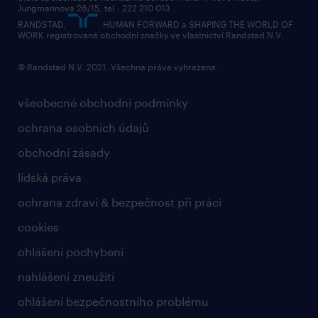
Jungmannova 26/15, tel.: 222 210 013
kontakty & pobočky
RANDSTAD,
, HUMAN FORWARD a SHAPING THE WORLD OF
bezpečnostní politika
WORK registrované obchodní značky ve vlastnictví Randstad N.V.
© Randstad N.V. 2021. Všechna práva vyhrazena.
všeobecné obchodní podmínky
ochrana osobních údajů
obchodní zásady
lidská práva
ochrana zdraví & bezpečnost při práci
cookies
ohlášení pochybení
nahlášení zneužití
ohlášení bezpečnostního problému