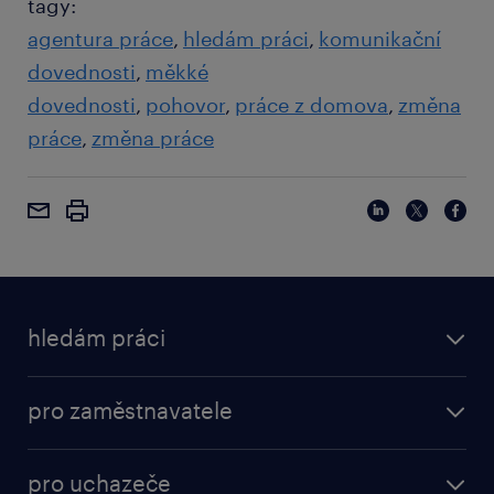
tagy:
agentura práce
hledám práci
komunikační
dovednosti
měkké
dovednosti
pohovor
práce z domova
změna
práce
změna práce
hledám práci
pro zaměstnavatele
pro uchazeče