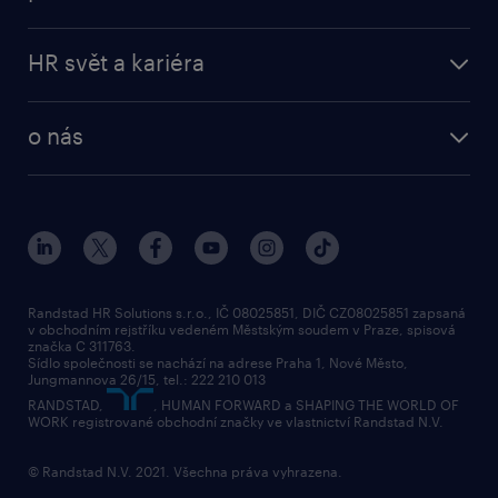
HR svět a kariéra
o nás
Randstad HR Solutions s.r.o., IČ 08025851, DIČ CZ08025851 zapsaná
v obchodním rejstříku vedeném Městským soudem v Praze, spisová
značka C 311763.
Sídlo společnosti se nachází na adrese Praha 1, Nové Město,
Jungmannova 26/15, tel.: 222 210 013
RANDSTAD,
, HUMAN FORWARD a SHAPING THE WORLD OF
WORK registrované obchodní značky ve vlastnictví Randstad N.V.
© Randstad N.V. 2021. Všechna práva vyhrazena.