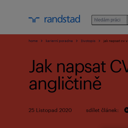
hledám práci
home
karierní poradna
životopis
jak napsat cv v
Jak napsat C
angličtině
25 Listopad 2020
sdílet článek: