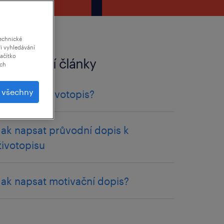
echnické
i vyhledávání
lačítko
související články
ich
t všechny
jak napsat životopis?
Jak napsat průvodní dopis k
životopisu
Jak napsat motivační dopis?