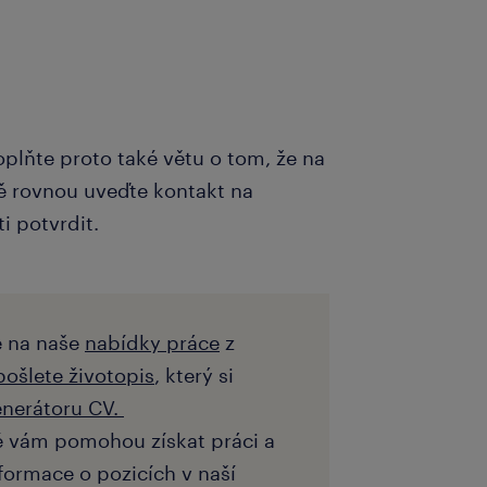
oplňte proto také větu o tom, že na
ně rovnou uveďte kontakt na
i potvrdit.
e na naše
nabídky práce
z
pošlete životopis
, který si
nerátoru CV.
eré vám pomohou získat práci a
formace o pozicích v naší