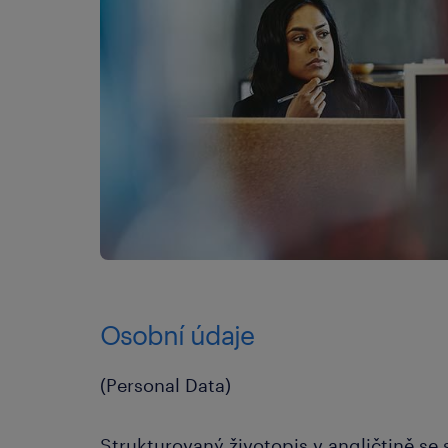
Osobní údaje
(Personal Data)
Strukturovaný životopis v angličtině se 