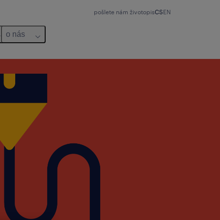
pošlete nám životopis
CS
EN
o nás