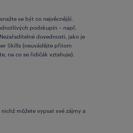
nažte se být co nejvěcnější.
jednotlivých podskupin – např.
Nezařaditelné dovednosti, jako je
er Skills (neuvádějte přitom
e, na co se řidičák vztahuje).
 nichž můžete vypsat své zájmy a