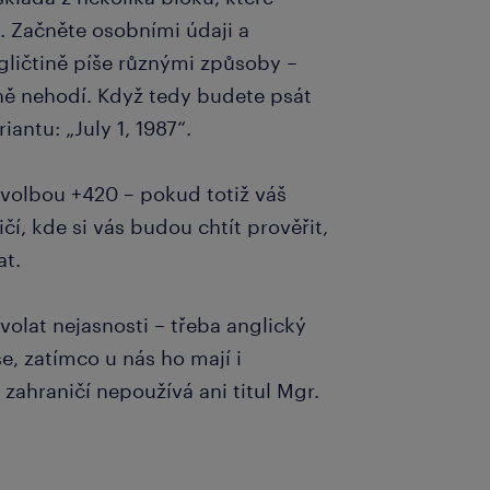
a. Začněte osobními údaji a
gličtině píše různými způsoby –
ině nehodí. Když tedy budete psát
iantu: „July 1, 1987“.
edvolbou +420 – pokud totiž váš
čí, kde si vás budou chtít prověřit,
at.
volat nejasnosti – třeba anglický
e, zatímco u nás ho mají i
zahraničí nepoužívá ani titul Mgr.