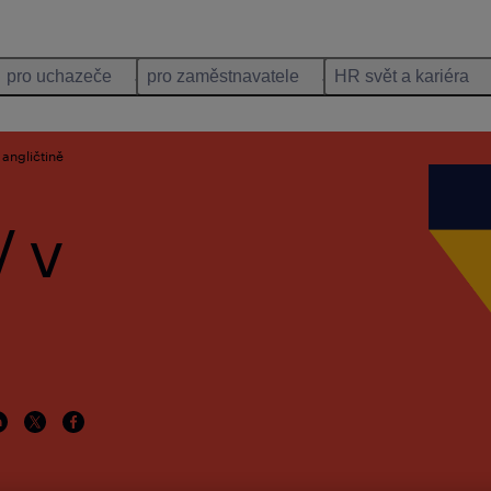
pro uchazeče
pro zaměstnavatele
HR svět a kariéra
 angličtině
V v