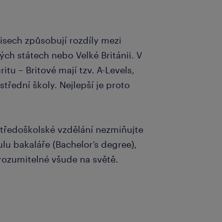
isech způsobují rozdíly mezi
ch státech nebo Velké Británii. V
tu – Britové mají tzv. A-Levels,
třední školy. Nejlepší je proto
středoškolské vzdělání nezmiňujte
tulu bakaláře (Bachelor’s degree),
srozumitelné všude na světě.