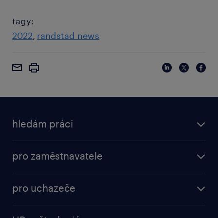
tagy:
2022
randstad news
hledám práci
pro zaměstnavatele
pro uchazeče