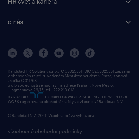
HR svět a kariéra
o nás
Randstad HR Solutions s.r.o., IČ 08025851, DIČ CZ08025851 zapsaná
v obchodním rejstříku vedeném Městským soudem v Praze, spisová
značka C 311763.
Sídlo společnosti se nachází na adrese Praha 1, Nové Město,
Jungmannova 26/15, tel.: 222 210 013
RANDSTAD,
, HUMAN FORWARD a SHAPING THE WORLD OF
WORK registrované obchodní značky ve vlastnictví Randstad N.V.
© Randstad N.V. 2021. Všechna práva vyhrazena.
všeobecné obchodní podmínky