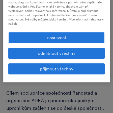
například v oblasti psychosociální péče.
služby, diagnostikovali technické problémy a pomohli nám zlepšit naše
webové stránky. Používáme je také k tomu, abychom vám při
vyhledávání nabídli relevantnější informace. Můžete je buď přijmout,
nebo odmítnout, případně kliknutím na tlačítko „nastavení“ upřesnit
svou volbu. Své volby můžete kdykoli změnit. Více informací naleznete v
našich
nastavení
odmítnout všechny
přijmout všechny
Cílem spolupráce společností Randstad a
organizace ADRA je pomoci ukrajinským
uprchlíkům začlenit se do české společnosti.