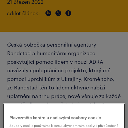
21 Březen 2022
sdílet článek:
Česká pobočka personální agentury
Randstad a humanitární organizace
poskytující pomoc lidem v nouzi ADRA
navázaly spolupráci na projektu, který má
pomoci uprchlíkům z Ukrajiny. Kromě toho,
že Randstad těmto lidem aktivně nabízí
uplatnění na trhu práce, nově věnuje za každé
zprostředkované zaměstnání pro Ukrajince
finanční obnos organizaci ADRA. Ta ho využije
Převezměte kontrolu nad svými soubory cookie
na projekty dlouhodobého charakteru,
Soubory cookie používáme k tomu, abychom vám poskytli přizpůsobené