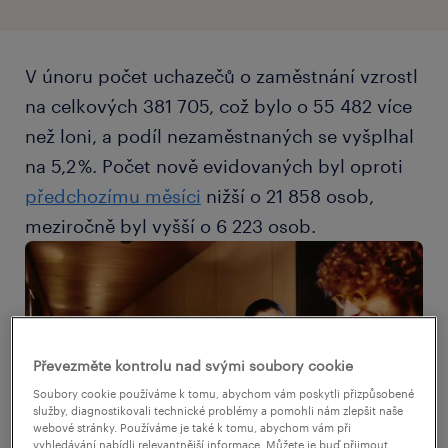
V únoru počet uchazečů o zaměstnání vzrostl
na celkových 381 705, což bylo o 55 482 více
než loni, a podíl nezaměstnaných se vyšplhal
na 5,2 %. Počet nově evidovaných byl oproti
předchozímu měsíci
nižší o 21 858 osob,
meziročně byl vyšší o 6 223 osob.
Převezměte kontrolu nad svými soubory cookie
Soubory cookie používáme k tomu, abychom vám poskytli přizpůsobené
služby, diagnostikovali technické problémy a pomohli nám zlepšit naše
webové stránky. Používáme je také k tomu, abychom vám při
vyhledávání nabídli relevantnější informace. Můžete je buď přijmout,