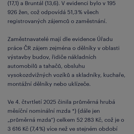
(17,1) a Bruntál (13,6). V evidenci bylo v 195
926 žen, což odpovídá 51,3 % všech
registrovaných zájemců o zaměstnání.
Zaměstnavatelé mají dle evidence Úřadu
práce ČR zájem zejména o dělníky v oblasti
výstavby budov, řidiče nákladních
automobilů a tahačů, obsluhu
vysokozdvižných vozíků a skladníky, kuchaře,
montážní dělníky nebo uklízeče.
Ve 4. čtvrtletí 2025 činila průměrná hrubá
měsíční nominální mzda *) (dále jen
„průměrná mzda“) celkem 52 283 Kč, což je o
3 616 Kč (7,4 %) více než ve stejném období