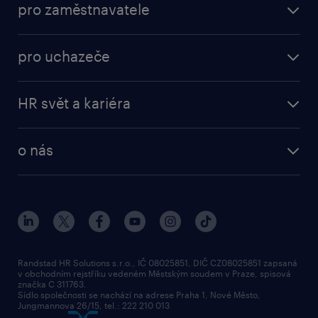
pro zaměstnavatele
pro uchazeče
HR svět a kariéra
o nás
Randstad HR Solutions s.r.o., IČ 08025851, DIČ CZ08025851 zapsaná
v obchodním rejstříku vedeném Městským soudem v Praze, spisová
značka C 311763.
Sídlo společnosti se nachází na adrese Praha 1, Nové Město,
Jungmannova 26/15, tel.: 222 210 013