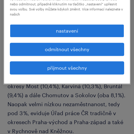
nebo odmítnout, případně kliknutím na tlačítko „nastavení“ upřesnit
svou volbu. Své volby můžete kdykoli změnit. Více informací naleznete v
našich
nastavení
V rámci krajského srovnání zůstává nejvyšší
odmítnout všechny
podíl nezaměstnaných v Ústeckém kraji (7,6
%) a v Moravskoslezském kraji (7,0 %). Co se
týká jednotlivých okresů, tak v únoru nejvyšší
přijmout všechny
podíl nezaměstnaných osob zaznamenaly
okresy Most (10,4 %), Karviná (10,3 %), Bruntál
(9,4 %) a dále Chomutov a Sokolov (oba 8,1 %).
Naopak velmi nízkou nezaměstnanost, tedy
pod 3 %, eviduje Úřad práce ČR tradičně v
okresech Praha-východ a Praha-západ a také
v Rychnově nad Kněžnou.