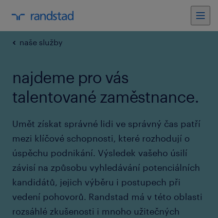
naše služby
najdeme pro vás
talentované zaměstnance.
Umět získat správné lidi ve správný čas patří
mezi klíčové schopnosti, které rozhodují o
úspěchu podnikání. Výsledek vašeho úsilí
závisí na způsobu vyhledávání potenciálních
kandidátů, jejich výběru i postupech při
vedení pohovorů. Randstad má v této oblasti
rozsáhlé zkušenosti i mnoho užitečných