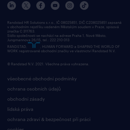
Randstad HR Solutions s.r.o., IČ 08025851, DIČ CZ08025851 zapsaná
v obchodním rejstříku vedeném Městským soudem v Praze, spisová
značka C 311763.
Sídlo společnosti se nachází na adrese Praha 1, Nové Město,
Jungmannova 26/15, tel.: 222 210 013
RANDSTAD,
, HUMAN FORWARD a SHAPING THE WORLD OF
WORK registrované obchodní značky ve vlastnictví Randstad N.V.
© Randstad N.V. 2021. Všechna práva vyhrazena.
všeobecné obchodní podmínky
ochrana osobních údajů
obchodní zásady
lidská práva
ochrana zdraví & bezpečnost při práci
cookies