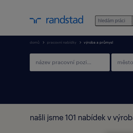
hledám práci
domů
pracovní nabídky
výroba a průmysl
našli jsme 101 nabídek v výro