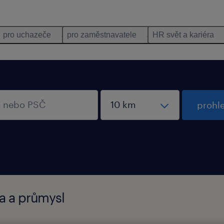
pro uchazeče
pro zaměstnavatele
HR svět a kariéra
prohl
ba a průmysl