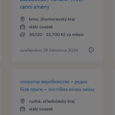
ranní směny
brno, jihomoravský kraj
stálý úvazek
30,120 - 33,700 Kč za měsíc
uveřejněno 28 července 2026
оператор виробництва – рудна
біля праги – постійна нічна зміна
rudná, středočeský kraj
stálý úvazek