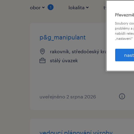
obor
lokalita
typ práce
1
Převezmě
Soubory coo
problémy a 
nabídli rele
p&g_manipulant
„nastavení“ 
rakovník, středočeský kraj
nast
stálý úvazek
uveřejněno 2 srpna 2026
vedoucí plánování výroby