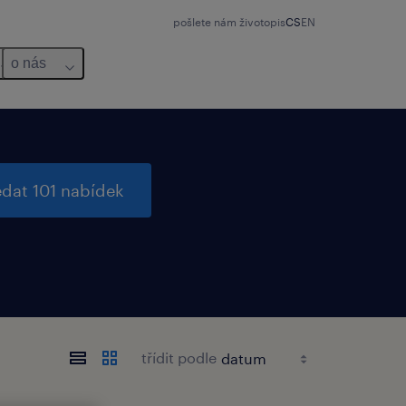
pošlete nám životopis
CS
EN
o nás
edat 101 nabídek
třídit podle