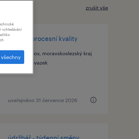
zrušit vše
echnické
i vyhledávání
lačítko
inženýr procesní kvality
ich
vratimov, moravskoslezský kraj
t všechny
stálý úvazek
uveřejněno 31 července 2026
údržbář - týdenní směny