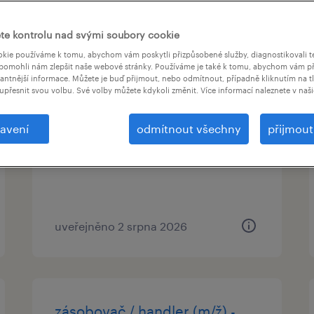
te kontrolu nad svými soubory cookie
kie používáme k tomu, abychom vám poskytli přizpůsobené služby, diagnostikovali t
pomohli nám zlepšit naše webové stránky. Používáme je také k tomu, abychom vám př
vantnější informace. Můžete je buď přijmout, nebo odmítnout, případně kliknutím na t
svářečský inženýr
upřesnit svou volbu. Své volby můžete kdykoli změnit. Více informací naleznete v naš
přerov, olomoucký kraj
avení
odmítnout všechny
přijmou
stálý úvazek
uveřejněno 2 srpna 2026
zásobovač / handler (m/ž) -