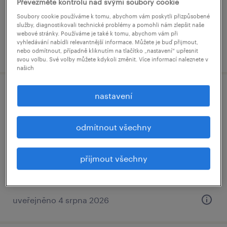
Převezměte kontrolu nad svými soubory cookie
stálý úvazek
Soubory cookie používáme k tomu, abychom vám poskytli přizpůsobené
služby, diagnostikovali technické problémy a pomohli nám zlepšit naše
webové stránky. Používáme je také k tomu, abychom vám při
vyhledávání nabídli relevantnější informace. Můžete je buď přijmout,
uveřejněno 4 srpna 2026
nebo odmítnout, případně kliknutím na tlačítko „nastavení“ upřesnit
svou volbu. Své volby můžete kdykoli změnit. Více informací naleznete v
našich
nastavení
🛠️ technický specialista vn (m/ž) –
kancelář i terén u ranveje
odmítnout všechny
praha, hlavní město praha
stálý úvazek
přijmout všechny
uveřejněno 4 srpna 2026