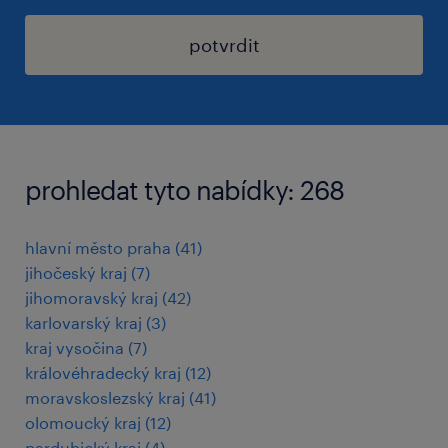
potvrdit
prohledat tyto nabídky: 268
hlavní město praha
(
41
)
jihočeský kraj
(
7
)
jihomoravský kraj
(
42
)
karlovarský kraj
(
3
)
kraj vysočina
(
7
)
královéhradecký kraj
(
12
)
moravskoslezský kraj
(
41
)
olomoucký kraj
(
12
)
pardubický kraj
(
4
)