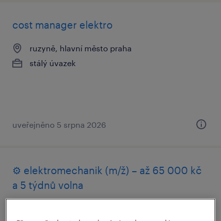
cost manager elektro
ruzyně, hlavní město praha
stálý úvazek
uveřejněno 5 srpna 2026
⚙️ elektromechanik (m/ž) – až 65 000 kč
a 5 týdnů volna
dobříš, středočeský kraj