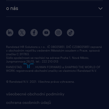
employer brand research
o nás
průzkumy randstad
o randstad
HR novinky
náš příbeh
karierní poradna
tiskové zprávy
společenská odpovědnost
Randstad HR Solutions s.r.o., IČ 08025851, DIČ CZ08025851 zapsaná
v obchodním rejstříku vedeném Městským soudem v Praze, spisová
přidej se k nám
značka C 311763.
Sídlo společnosti se nachází na adrese Praha 1, Nové Město,
Jungmannova 26/15, tel.: 222 210 013
kontakty & pobočky
RANDSTAD,
, HUMAN FORWARD a SHAPING THE WORLD OF
bezpečnostní politika
WORK registrované obchodní značky ve vlastnictví Randstad N.V.
© Randstad N.V. 2021. Všechna práva vyhrazena.
všeobecné obchodní podmínky
ochrana osobních údajů