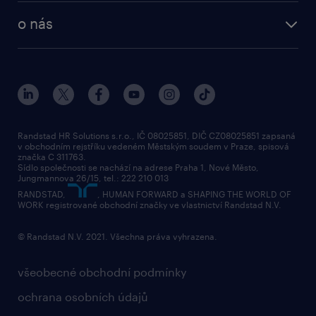
employer brand research
o nás
průzkumy randstad
o randstad
HR novinky
náš příbeh
karierní poradna
tiskové zprávy
společenská odpovědnost
Randstad HR Solutions s.r.o., IČ 08025851, DIČ CZ08025851 zapsaná
v obchodním rejstříku vedeném Městským soudem v Praze, spisová
přidej se k nám
značka C 311763.
Sídlo společnosti se nachází na adrese Praha 1, Nové Město,
Jungmannova 26/15, tel.: 222 210 013
kontakty & pobočky
RANDSTAD,
, HUMAN FORWARD a SHAPING THE WORLD OF
bezpečnostní politika
WORK registrované obchodní značky ve vlastnictví Randstad N.V.
© Randstad N.V. 2021. Všechna práva vyhrazena.
všeobecné obchodní podmínky
ochrana osobních údajů