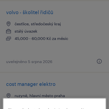
volvo - školitel řidičů
čestlice, středočeský kraj
stálý úvazek
45,000 - 60,000 Kč za měsíc
uveřejněno 5 srpna 2026
cost manager elektro
ruzyně, hlavní město praha
stálý úvazek