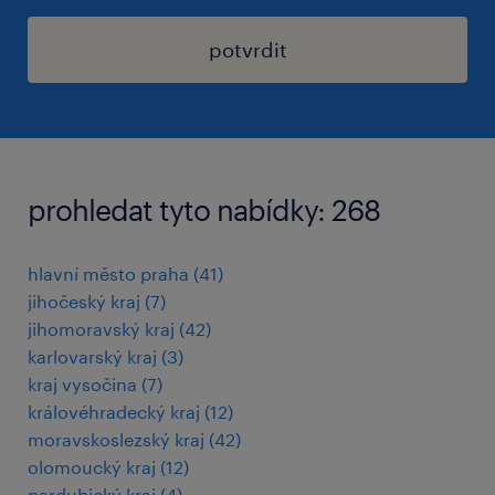
potvrdit
prohledat tyto nabídky: 268
hlavní město praha
(
41
)
jihočeský kraj
(
7
)
jihomoravský kraj
(
42
)
karlovarský kraj
(
3
)
kraj vysočina
(
7
)
královéhradecký kraj
(
12
)
moravskoslezský kraj
(
42
)
olomoucký kraj
(
12
)
pardubický kraj
(
4
)