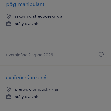
p&g_manipulant
rakovník, středočeský kraj
stálý úvazek
uveřejněno 2 srpna 2026
svářečský inženýr
přerov, olomoucký kraj
stálý úvazek