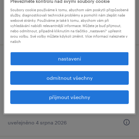
Převezměte kontrolu nad svými soubory cookie
Soubory cookie používáme k tomu, abychom vám poskytli přizpůsobené
služby, diagnostikovali technické problémy a pomohli nám zlepšit naše
webové stránky. Používáme je také k tomu, abychom vám při
vyhledávání nabídli relevantnější informace. Můžete je buď přijmout,
uveřejněno 5 srpna 2026
nebo odmítnout, případně kliknutím na tlačítko „nastavení“ upřesnit
svou volbu. Své volby můžete kdykoli změnit. Více informací naleznete v
našich
nastavení
⚙️ elektromechanik (m/ž) – až 65 000 kč
a 5 týdnů volna
odmítnout všechny
dobříš, středočeský kraj
stálý úvazek
přijmout všechny
uveřejněno 4 srpna 2026