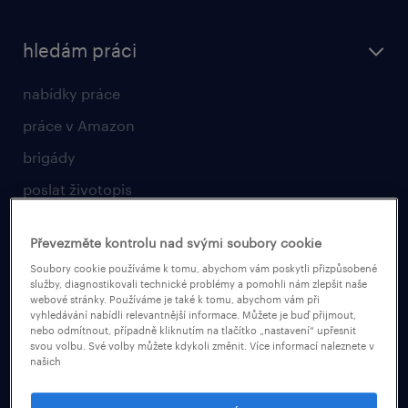
hledám práci
nabídky práce
práce v Amazon
brigády
poslat životopis
vyberte si zaměstnavatele
Převezměte kontrolu nad svými soubory cookie
pro zaměstnavatele
Soubory cookie používáme k tomu, abychom vám poskytli přizpůsobené
služby, diagnostikovali technické problémy a pomohli nám zlepšit naše
webové stránky. Používáme je také k tomu, abychom vám při
operational
vyhledávání nabídli relevantnější informace. Můžete je buď přijmout,
nebo odmítnout, případně kliknutím na tlačítko „nastavení“ upřesnit
professional
svou volbu. Své volby můžete kdykoli změnit. Více informací naleznete v
našich
naše služby
poptávka