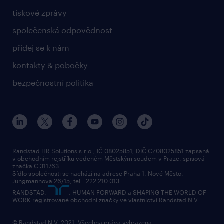
tiskové zprávy
společenská odpovědnost
přidej se k nám
kontakty & pobočky
bezpečnostní politika
Randstad HR Solutions s.r.o., IČ 08025851, DIČ CZ08025851 zapsaná
v obchodním rejstříku vedeném Městským soudem v Praze, spisová
značka C 311763.
Sídlo společnosti se nachází na adrese Praha 1, Nové Město,
Jungmannova 26/15, tel.: 222 210 013
RANDSTAD,
, HUMAN FORWARD a SHAPING THE WORLD OF
WORK registrované obchodní značky ve vlastnictví Randstad N.V.
© Randstad N.V. 2021. Všechna práva vyhrazena.