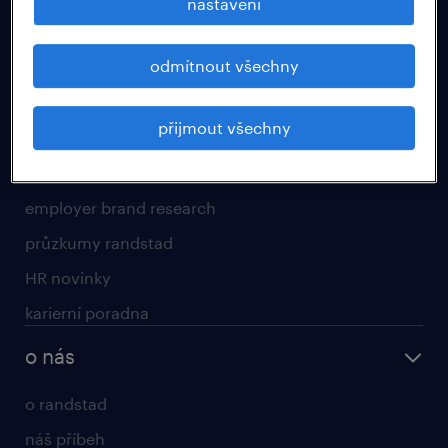
nastavení
pro uchazeče
odmítnout všechny
operational
professional
přijmout všechny
HR svět a kariéra
employer brand research
průzkumy randstad
HR novinky
karierní poradna
o nás
o randstad
náš příbeh