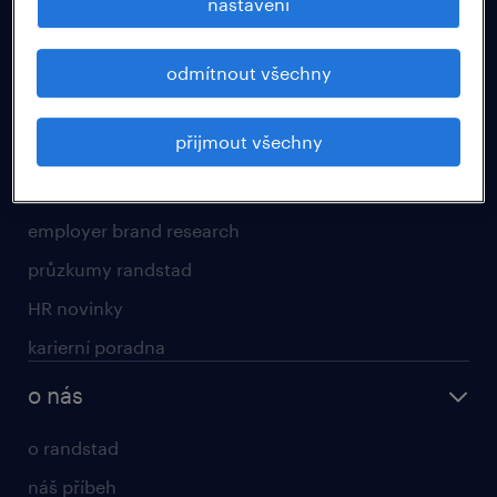
nastavení
pro uchazeče
odmítnout všechny
operational
professional
přijmout všechny
HR svět a kariéra
employer brand research
průzkumy randstad
HR novinky
karierní poradna
o nás
o randstad
náš příbeh