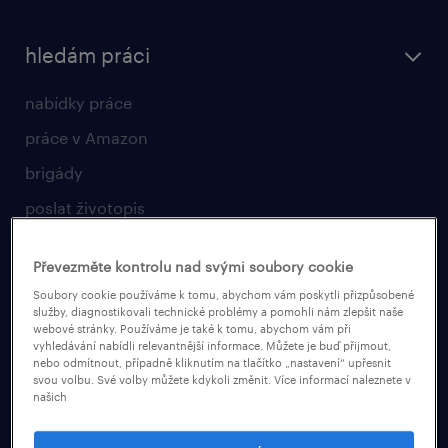
hledám práci
nabídky práce
práce v Amazon
brigády
poslat životopis
vyberte si zaměstnavatele
Převezměte kontrolu nad svými soubory cookie
pro zaměstnavatele
Soubory cookie používáme k tomu, abychom vám poskytli přizpůsobené
služby, diagnostikovali technické problémy a pomohli nám zlepšit naše
webové stránky. Používáme je také k tomu, abychom vám při
operational
vyhledávání nabídli relevantnější informace. Můžete je buď přijmout,
nebo odmítnout, případně kliknutím na tlačítko „nastavení“ upřesnit
professional
svou volbu. Své volby můžete kdykoli změnit. Více informací naleznete v
našich
naše služby
poptávka