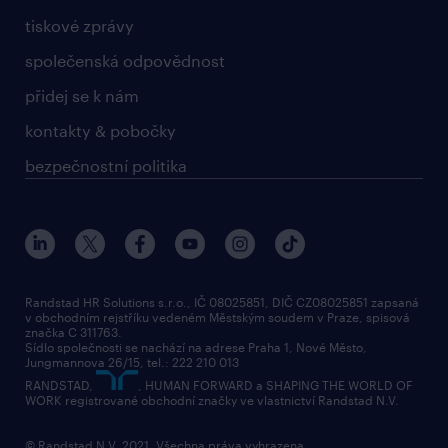
tiskové zprávy
společenská odpovědnost
přidej se k nám
kontakty & pobočky
bezpečnostní politika
Randstad HR Solutions s.r.o., IČ 08025851, DIČ CZ08025851 zapsaná
v obchodním rejstříku vedeném Městským soudem v Praze, spisová
značka C 311763.
Sídlo společnosti se nachází na adrese Praha 1, Nové Město,
Jungmannova 26/15, tel.: 222 210 013
RANDSTAD,
, HUMAN FORWARD a SHAPING THE WORLD OF
WORK registrované obchodní značky ve vlastnictví Randstad N.V.
© Randstad N.V. 2021. Všechna práva vyhrazena.